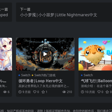
上一篇
下一篇
mped
小小梦魇|小小噩梦|Little Nightmares中文
Switch
Switch热门游戏
Switch
ルカ
循环勇者|Loop Hero中文
气球飞行|Balloon 
角淘汰
巫妖让世界陷入了永无止境的循环之
游戏介绍： 在这个基
戏的惯
中，所有人都饱经无尽混乱的摧残。玩
使用你的气球枪来种植
6
9 月前
0
1
210
10 月前
0
0
家需操纵一摞不...
时间用完之...
，知识产权或其他利益，请附上版权证明邮件告知。收到您的邮件后，我们将在72小时内删除