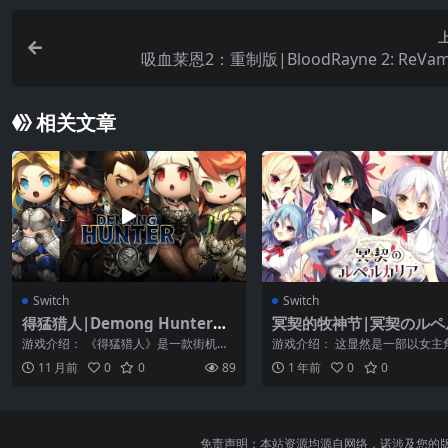
吸血莱恩2：重制版|BloodRayne 2: ReVa
相关文章
Switch
Switch
得猛猎人|Demong Hunter中
冥契的牧神节|冥契のルペ
文
リア
游戏介绍： 《得猛猎人》是一款街机类
游戏介绍： 这显然是一部以女主
动作游戏。游戏活动得短而粗，[有结束
机制为特色的游戏。按照这种游
11 月前
0
0
89
1 年前
0
0
单人游戏...
例，每个女...
免责声明：本站资源均源自网络，诺涉及您的版权