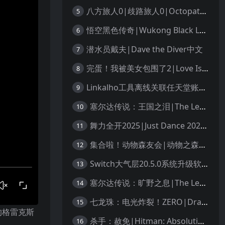
八方旅人0|歧路旅人0|Octopath Traveler 0中文
5
悟空黑色传奇|Wukong Black Legend
6
潜水员戴夫|Dave the Diver中文
7
完蛋！我被美女包围了2|Love Is All Around 2中文
8
Linkalho工具离线关联任天堂账户教程
9
塞尔达传说：王国之泪|The Legend of Zelda: Tears of the Kingdom中文
10
舞力全开2025|Just Dance 2025中文
11
集合啦！动物森友会|动物之森|Animal Crossing: New Horizons中文
12
Switch大气层20.5.0系统升级软硬破通用教程
13
塞尔达传说：旷野之息|The Legend of Zelda: Breath of the Wild中文
14
七龙珠：电光炸裂！ZERO|Dragon Ball: Sparking! Zero中文
15
的格雷克斯
杀手：赦免|Hitman: Absolution汉化
16