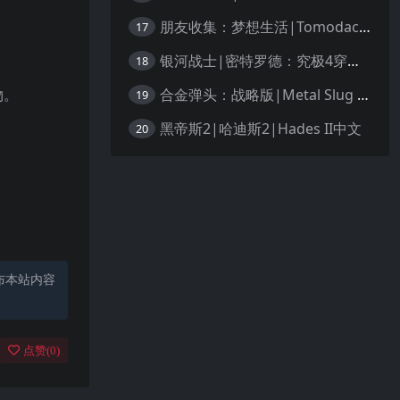
朋友收集：梦想生活|Tomodachi Life: Living the Dream中文
17
银河战士|密特罗德：究极4穿越未知|Metroid Prime 4: Beyond中文
18
合金弹头：战略版|Metal Slug Tactics中文
物。
19
黑帝斯2|哈迪斯2|Hades II中文
20
布本站内容
点赞(
0
)