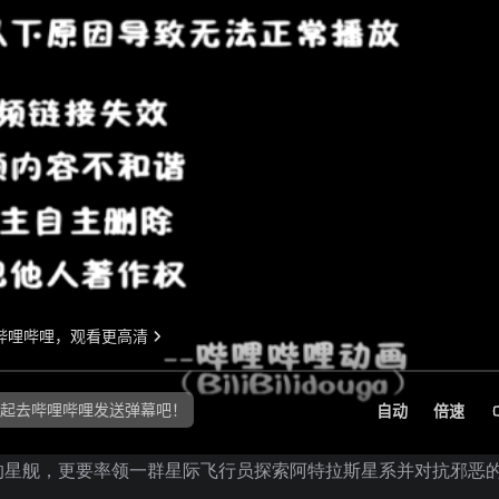
的星舰，更要率领一群星际飞行员探索阿特拉斯星系并对抗邪恶