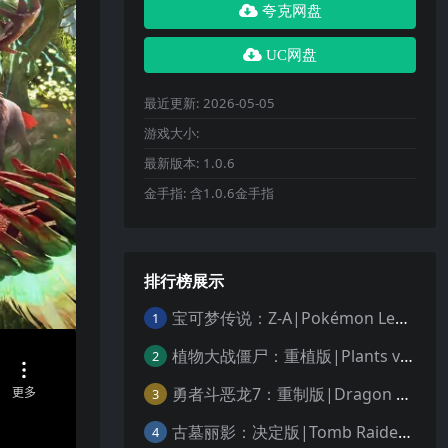
夸克网盘
UC网盘
最近更新:
2026-05-05
游戏大小:
最新版本:
1.0.6
金手指:
含1.0.6金手指
排行榜展示
宝可梦传说：Z-A|Pokémon Legends: Z-A中文
1
植物大战僵尸：重植版|Plants vs. Zombies: Replanted中文
2
勇者斗恶龙7：重制版|Dragon Quest VII Reimagined中文
3
古墓丽影：决定版|Tomb Raider: Definitive Edition中文
4