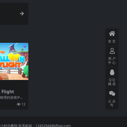
首页
用户
中心
QQ
频道
Flight
于物理的游戏中，
公众
和摧毁气球。在
12
号
 联系邮箱：1245294496@qq.com