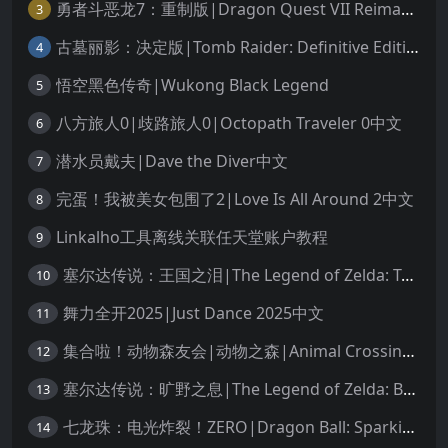
勇者斗恶龙7：重制版|Dragon Quest VII Reimagined中文
3
古墓丽影：决定版|Tomb Raider: Definitive Edition中文
4
悟空黑色传奇|Wukong Black Legend
5
八方旅人0|歧路旅人0|Octopath Traveler 0中文
6
潜水员戴夫|Dave the Diver中文
7
完蛋！我被美女包围了2|Love Is All Around 2中文
8
Linkalho工具离线关联任天堂账户教程
9
塞尔达传说：王国之泪|The Legend of Zelda: Tears of the Kingdom中文
10
舞力全开2025|Just Dance 2025中文
11
集合啦！动物森友会|动物之森|Animal Crossing: New Horizons中文
12
塞尔达传说：旷野之息|The Legend of Zelda: Breath of the Wild中文
13
七龙珠：电光炸裂！ZERO|Dragon Ball: Sparking! Zero中文
14