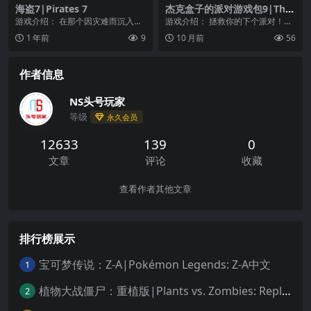
海盗7|Pirates 7
杰克盒子的派对游戏包9|The
Jackbox Party Pack 9
游戏介绍： 在那个因灾难而沉入海
游戏介绍： 拯救你的下个派对！在
底的世界里，有一群在海上遗迹中
1 个派对包中有 5 款新游戏：和琐
1 年前
9
10 月前
56
寻找宝藏的“海盗”...
事说再见的...
作者信息
NS头号玩家
等级
永久会员
12633
139
0
文章
评论
收藏
查看作者其他文章
排行榜展示
宝可梦传说：Z-A|Pokémon Legends: Z-A中文
1
植物大战僵尸：重植版|Plants vs. Zombies: Replanted中文
2