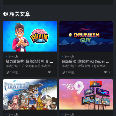
相关文章
Switch
Switch
脑力激荡秀|脑筋急转弯|Brai
超级醉汉|超级醉鬼|Super Dr
n Show
unken Guy
游戏介绍： 在全新的问答游戏中与
游戏介绍： 欢迎来到《超级醉汉》
你的朋友竞争。参加疯狂的电视节
这款2D像素平台游戏。游戏的目标
1 年前
3
1 年前
9
目，这里有炸药爆炸...
是尽可能多地收集...
Switch
Switch