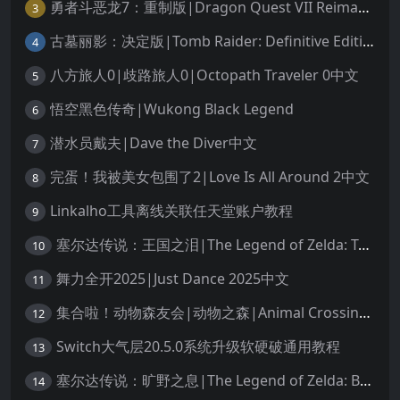
勇者斗恶龙7：重制版|Dragon Quest VII Reimagined中文
3
古墓丽影：决定版|Tomb Raider: Definitive Edition中文
4
八方旅人0|歧路旅人0|Octopath Traveler 0中文
5
悟空黑色传奇|Wukong Black Legend
6
潜水员戴夫|Dave the Diver中文
7
完蛋！我被美女包围了2|Love Is All Around 2中文
8
Linkalho工具离线关联任天堂账户教程
9
塞尔达传说：王国之泪|The Legend of Zelda: Tears of the Kingdom中文
10
舞力全开2025|Just Dance 2025中文
11
集合啦！动物森友会|动物之森|Animal Crossing: New Horizons中文
12
Switch大气层20.5.0系统升级软硬破通用教程
13
塞尔达传说：旷野之息|The Legend of Zelda: Breath of the Wild中文
14