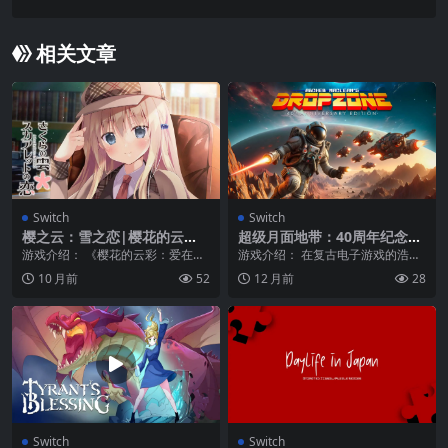
o: The Trilogy – The Definitive Edition中文
相关文章
Switch
Switch
樱之云：雪之恋|樱花的云
超级月面地带：40周年纪念
彩：爱在斯卡雷托|Sakura n
版|Archer Maclean’s DropZ
游戏介绍： 《樱花的云彩：爱在斯
游戏介绍： 在复古电子游戏的浩瀚
o Kumo: Scarlet no Koi
one: 40th Anniversary Editi
卡雷托》是一款有意思的恋爱冒险
宇宙中，有些作品因其创新性、挑
10 月前
52
12 月前
28
on
游戏， “1920...
战性和持久吸引力而...
Switch
Switch