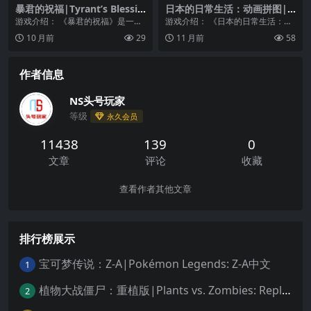
暴君的祝福|Tyrant’s Blessin
日本的日常生活：动画拼图|D
g中文
aylife in Japan: Animated Ji
游戏介绍： 《暴君的祝福》是一款
游戏介绍： 《日本的日常生活：动
gsaw Puzzle Series
战术回合制游戏，你的规划、适应
画拼图》日本的Daylife是一款用动
10 月前
29
11 月前
58
和战略能力比最大化...
画像素艺术...
作者信息
NS头号玩家
等级
永久会员
11438
139
0
文章
评论
收藏
查看作者其他文章
排行榜展示
宝可梦传说：Z-A|Pokémon Legends: Z-A中文
1
植物大战僵尸：重植版|Plants vs. Zombies: Replanted中文
2