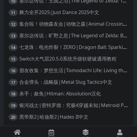
塞尔达传说：王国之泪|The Legend of Zelda: Tears of the Kingdom中文
10
舞力全开2025|Just Dance 2025中文
11
集合啦！动物森友会|动物之森|Animal Crossing: New Horizons中文
12
塞尔达传说：旷野之息|The Legend of Zelda: Breath of the Wild中文
13
七龙珠：电光炸裂！ZERO|Dragon Ball: Sparking! Zero中文
14
Switch大气层20.5.0系统升级软硬破通用教程
15
朋友收集：梦想生活|Tomodachi Life: Living the Dream中文
16
合金弹头：战略版|Metal Slug Tactics中文
17
杀手：赦免|Hitman: Absolution汉化
18
银河战士|密特罗德：究极4穿越未知|Metroid Prime 4: Beyond中文
19
黑帝斯2|哈迪斯2|Hades II中文
20