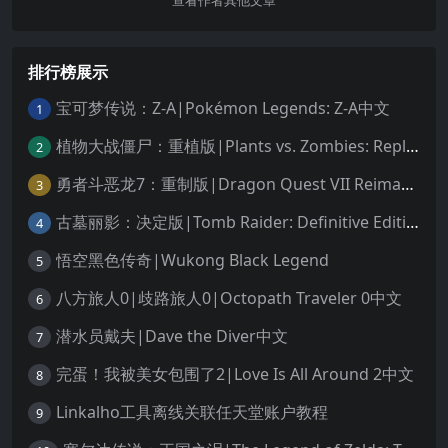
查看作者其他文章
排行榜展示
宝可梦传说：Z-A|Pokémon Legends: Z-A中文
1
植物大战僵尸：重植版|Plants vs. Zombies: Replanted中文
2
勇者斗恶龙7：重制版|Dragon Quest VII Reimagined中文
3
古墓丽影：决定版|Tomb Raider: Definitive Edition中文
4
悟空黑色传奇|Wukong Black Legend
5
八方旅人0|歧路旅人0|Octopath Traveler 0中文
6
潜水员戴夫|Dave the Diver中文
7
完蛋！我被美女包围了2|Love Is All Around 2中文
8
Linkalho工具离线关联任天堂账户教程
9