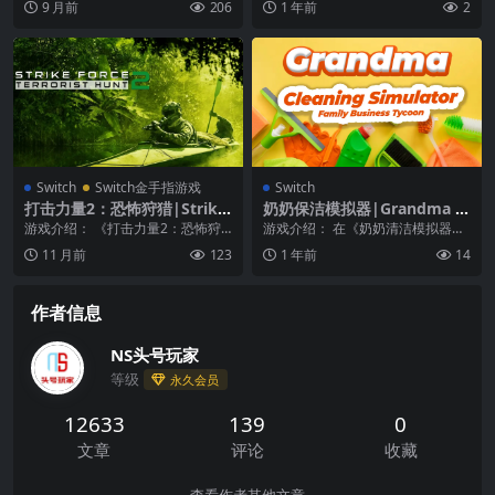
9 月前
206
1 年前
2
平台游...
Switch
Switch金手指游戏
Switch
打击力量2：恐怖狩猎|Strike
奶奶保洁模拟器|Grandma Cl
Force 2: Terrorist Hunt
eaning Simulator
游戏介绍： 《打击力量2：恐怖狩
游戏介绍： 在《奶奶清洁模拟器
猎》一个热带天堂变成了战区。我
——家庭企业大亨》这款游戏中，
11 月前
123
1 年前
14
们的一名特工正在执...
你将扮演一位充满活力...
作者信息
NS头号玩家
等级
永久会员
12633
139
0
文章
评论
收藏