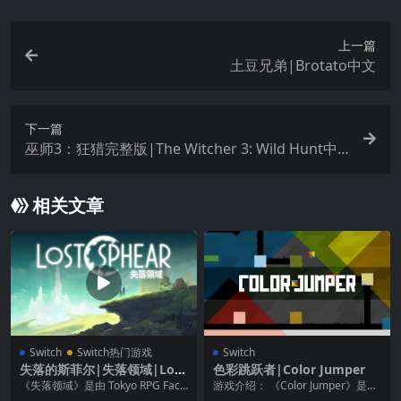
上一篇
土豆兄弟|Brotato中文
下一篇
巫师3：狂猎完整版|The Witcher 3: Wild Hunt中
文
相关文章
Switch
Switch热门游戏
Switch
失落的斯菲尔|失落领域|Lost
色彩跳跃者|Color Jumper
Sphear中文
《失落领域》是由 Tokyo RPG Fact
游戏介绍： 《Color Jumper》是一
ory 制作，Square Eni...
款以颜色为核心元素的抽象型解谜