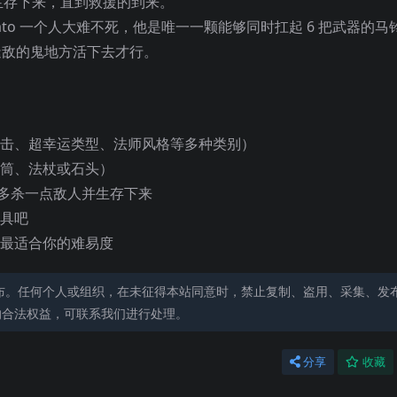
生存下来，直到救援的到来。
ato 一个人大难不死，他是唯一一颗能够同时扛起 6 把武器的马
处逢敌的鬼地方活下去才行。
攻击、超幸运类型、法师
风格等多种类别）
箭筒、法杖或石头）
间内多杀一点敌人并生存下来
道具吧
出最适合你的难易度
布。任何个人或组织，在未征得本站同意时，禁止复制、盗用、采集、发
的合法权益，可联系我们进行处理。
分享
收藏