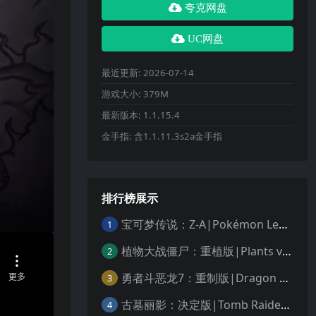
夸克网盘
UC网盘
最近更新:
2026-07-14
游戏大小:
379M
最新版本:
1.1.15.4
金手指:
含1.1.11.3s2a金手指
排行榜展示
宝可梦传说：Z-A|Pokémon Legends: Z-A中文
1
植物大战僵尸：重植版|Plants vs. Zombies: Replanted中文
2
勇者斗恶龙7：重制版|Dragon Quest VII Reimagined中文
3
古墓丽影：决定版|Tomb Raider: Definitive Edition中文
4