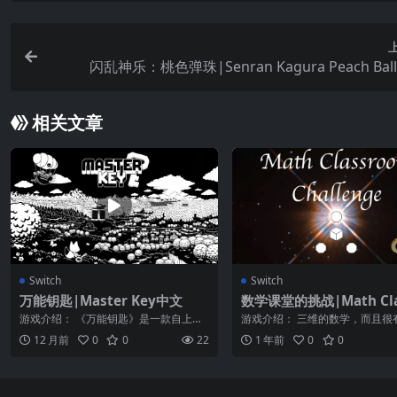
闪乱神乐：桃色弹珠|Senran Kagura Peach Ba
相关文章
Switch
Switch
万能钥匙|Master Key中文
数学课堂的挑战|Math Cla
om Challenge
游戏介绍： 《万能钥匙》是一款自上而
游戏介绍： 三维的数学，而且很
下的冒险游戏，重点关注基于物品的探
这就是“数学教室挑战”的意义所
12 月前
0
0
22
1 年前
0
0
索和秘密。...
一个安...