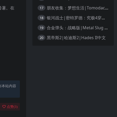
朋友收集：梦想生活|Tomodachi Life: Living the Dream中文
铃薯。在
17
银河战士|密特罗德：究极4穿越未知|Metroid Prime 4: Beyond中文
18
合金弹头：战略版|Metal Slug Tactics中文
19
黑帝斯2|哈迪斯2|Hades II中文
20
布本站内容
点赞(
3
)