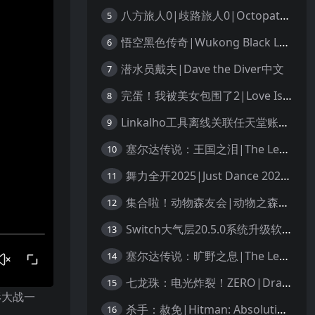
八方旅人0|歧路旅人0|Octopath Traveler 0中文
5
悟空黑色传奇|Wukong Black Legend
6
潜水员戴夫|Dave the Diver中文
7
完蛋！我被美女包围了2|Love Is All Around 2中文
8
Linkalho工具离线关联任天堂账户教程
9
塞尔达传说：王国之泪|The Legend of Zelda: Tears of the Kingdom中文
10
舞力全开2025|Just Dance 2025中文
11
集合啦！动物森友会|动物之森|Animal Crossing: New Horizons中文
12
Switch大气层20.5.0系统升级软硬破通用教程
13
塞尔达传说：旷野之息|The Legend of Zelda: Breath of the Wild中文
14
七龙珠：电光炸裂！ZERO|Dragon Ball: Sparking! Zero中文
15
形大战一
杀手：赦免|Hitman: Absolution汉化
16