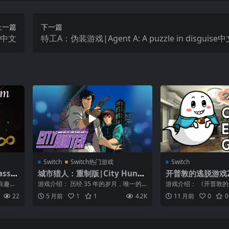
上一篇
下一篇
ll中文
特工A：伪装游戏|Agent A: A puzzle in disguise
Switch
Switch热门游戏
Switch
ssro
城市猎人：重制版|City Hunte
开普敦的逃脱游戏2|C
r中文
cape Game 2nd
有趣。
游戏介绍： 历经 35 年的岁月，唯一的
游戏介绍： 《开普敦的
在。设计
官方游戏，将在现代复苏！ 1990 年 ...
款解谜探索类游戏，主
22
5 月前
1
1
4.2K
11 月前
0
0
够的钱来...