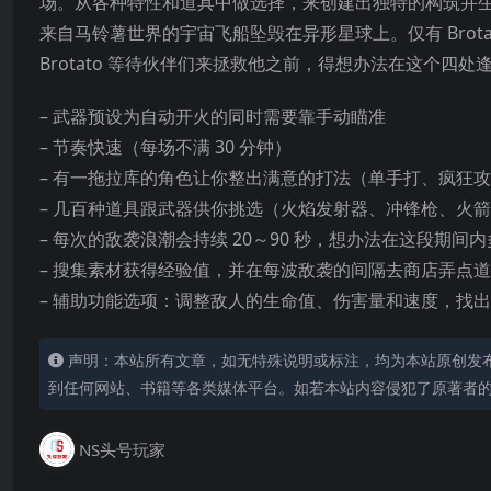
场。从各种特性和道具中做选择，来创建出独特的构筑并
来自马铃薯世界的宇宙飞船坠毁在异形星球上。仅有 Brot
Brotato 等待伙伴们来拯救他之前，得想办法在这个四
– 武器预设为自动开火的同时需要靠手动瞄准
– 节奏快速（每场不满 30 分钟）
– 有一拖拉库的角色让你整出满意的打法（单手打、疯狂
– 几百种道具跟武器供你挑选（火焰发射器、冲锋枪、火
– 每次的敌袭浪潮会持续 20～90 秒，想办法在这段期
– 搜集素材获得经验值，并在每波敌袭的间隔去商店弄点
– 辅助功能选项：调整敌人的生命值、伤害量和速度，找
声明：本站所有文章，如无特殊说明或标注，均为本站原创发
到任何网站、书籍等各类媒体平台。如若本站内容侵犯了原著者
NS头号玩家