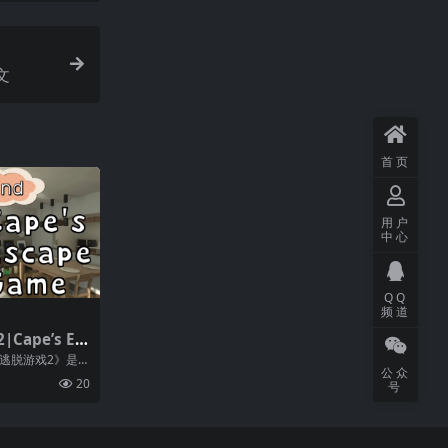
中文
首页
用户
中心
QQ
频道
ape’s Es
 room
逃脱游戏2》是一
公众
角终于节省了足
20
号