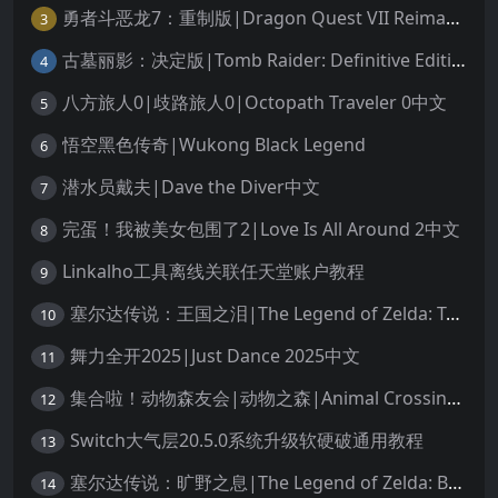
勇者斗恶龙7：重制版|Dragon Quest VII Reimagined中文
3
古墓丽影：决定版|Tomb Raider: Definitive Edition中文
4
八方旅人0|歧路旅人0|Octopath Traveler 0中文
5
悟空黑色传奇|Wukong Black Legend
6
潜水员戴夫|Dave the Diver中文
7
完蛋！我被美女包围了2|Love Is All Around 2中文
8
Linkalho工具离线关联任天堂账户教程
9
塞尔达传说：王国之泪|The Legend of Zelda: Tears of the Kingdom中文
10
舞力全开2025|Just Dance 2025中文
11
集合啦！动物森友会|动物之森|Animal Crossing: New Horizons中文
12
Switch大气层20.5.0系统升级软硬破通用教程
13
塞尔达传说：旷野之息|The Legend of Zelda: Breath of the Wild中文
14