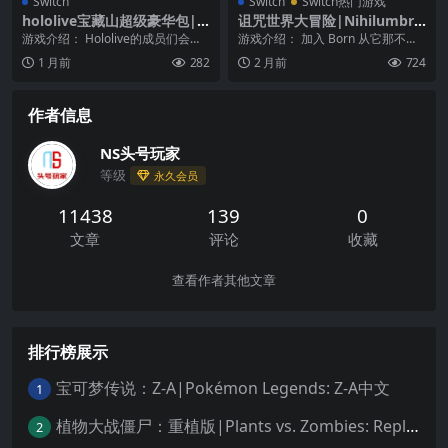
Switch
Switch
Switch热门游戏
hololive宝藏山超级豪华包|h
诅咒世界大冒险|Nihilumbra
ololive Treasure Mountain
中文
游戏介绍： Hololive的成员们会变
游戏介绍： 加入 Born 从它那不可
MegaPack
成可爱的“宝藏”！在这款专为Holol
避免的诅咒中逃脱并找寻自我的探
1 月前
282
2 月前
724
i...
险之旅，并且...
作者信息
NS头号玩家
等级
永久会员
11438
139
0
文章
评论
收藏
查看作者其他文章
排行榜展示
宝可梦传说：Z-A|Pokémon Legends: Z-A中文
1
植物大战僵尸：重植版|Plants vs. Zombies: Replanted中文
2