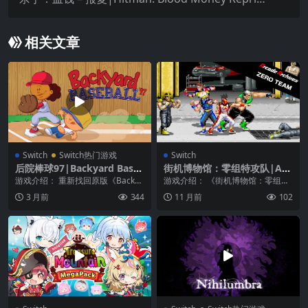
l
相关文章
Switch
Switch热门游戏
Switch
后院棒球97|Backyard Base
街机博物馆：零组特攻队|Arc
ball ’97
ade Archives: Zero Team
游戏介绍： 重新找回原版《Backya
游戏介绍： 《街机博物馆：零组特
rd Baseball 1997》的乐趣，...
攻队》是卡普空在93年出的一款相
3 月前
344
11 月前
102
当成功的动作游戏...