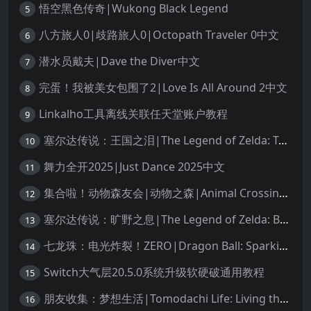
悟空黑色传奇|Wukong Black Legend
5
八方旅人0|歧路旅人0|Octopath Traveler 0中文
6
潜水员戴夫|Dave the Diver中文
7
完蛋！我被美女包围了2|Love Is All Around 2中文
8
Linkalho工具离线关联任天堂账户教程
9
塞尔达传说：王国之泪|The Legend of Zelda: Tears of the Kingdom中文
10
舞力全开2025|Just Dance 2025中文
11
集合啦！动物森友会|动物之森|Animal Crossing: New Horizons中文
12
塞尔达传说：旷野之息|The Legend of Zelda: Breath of the Wild中文
13
七龙珠：电光炸裂！ZERO|Dragon Ball: Sparking! Zero中文
14
Switch大气层20.5.0系统升级软硬破通用教程
15
朋友收集：梦想生活|Tomodachi Life: Living the Dream中文
16