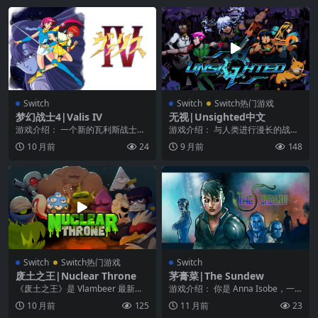
Switch
Switch
Switch热门游戏
梦幻战士4|Valis IV
无视|Unsighted中文
游戏介绍： 一个新的瓦利斯战士诞
游戏介绍： 与人类进行漫长的战争
生了! 邪恶的国王 Galgear 和他的
后，Arcadia 上的机器人已所剩无
10 月前
24
9 月前
148
将军们...
几，让所有...
Switch
Switch热门游戏
Switch
废土之王|Nuclear Throne
茅膏菜|The Sundew
《废土之王》是 Vlambeer 最新的
游戏介绍： 你是 Anna Isobe，一
动作 Roguelike-like，描述...
个被进步抛弃的机械人警察，被推
10 月前
125
11 月前
23
入一个全...