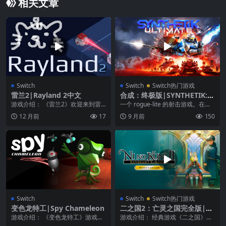
相关文章
Switch
Switch
Switch热门游戏
雷兰2|Rayland 2中文
合成：终极版|SYNTHETIK: U
ltimate中文
游戏介绍： 《雷兰2》欢迎来到雷
一个 rogue-lite 的射击游戏。在游
兰。这个岛上的居民使用来自激光
戏中世界正被机器肆虐，玩家需要
12 月前
17
9 月前
150
束的能量来生存，并...
从第一...
Switch
Switch
Switch热门游戏
变色龙特工|Spy Chameleon
二之国2：亡灵之国完全版|Ni
no Kuni II: Revenant Kingd
游戏介绍： 《变色龙特工》游戏采
游戏介绍： 经典游戏《二之国》的
om汉化
用的风格是街机风格，玩家控制的
最新续作。本作将采用一批全新的