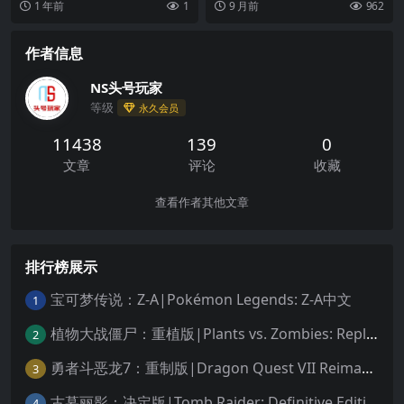
1 年前
1
9 月前
962
变色龙能够变换四种...
人物角色和剧情故事...
作者信息
NS头号玩家
等级
永久会员
11438
139
0
文章
评论
收藏
查看作者其他文章
排行榜展示
宝可梦传说：Z-A|Pokémon Legends: Z-A中文
1
植物大战僵尸：重植版|Plants vs. Zombies: Replanted中文
2
勇者斗恶龙7：重制版|Dragon Quest VII Reimagined中文
3
古墓丽影：决定版|Tomb Raider: Definitive Edition中文
4