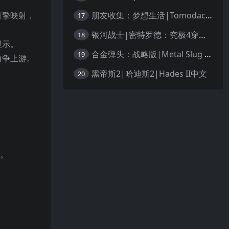
朋友收集：梦想生活|Tomodachi Life: Living the Dream中文
引擎映射，
17
银河战士|密特罗德：究极4穿越未知|Metroid Prime 4: Beyond中文
18
显示。
合金弹头：战略版|Metal Slug Tactics中文
19
力争上游。
黑帝斯2|哈迪斯2|Hades II中文
20
段。