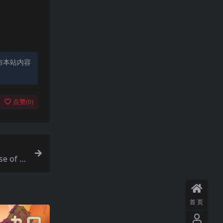
布本站内容
点赞(
0
)
 of t
首页