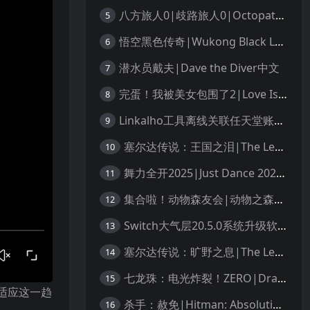
八方旅人0|歧路旅人0|Octopath Traveler 0中文
5
悟空黑色传奇|Wukong Black Legend
6
潜水员戴夫|Dave the Diver中文
7
完蛋！我被美女包围了2|Love Is All Around 2中文
8
Linkalho工具离线关联任天堂账户教程
9
塞尔达传说：王国之泪|The Legend of Zelda: Tears of the Kingdom中文
10
舞力全开2025|Just Dance 2025中文
11
集合啦！动物森友会|动物之森|Animal Crossing: New Horizons中文
12
Switch大气层20.5.0系统升级软硬破通用教程
13
塞尔达传说：旷野之息|The Legend of Zelda: Breath of the Wild中文
14
七龙珠：电光炸裂！ZERO|Dragon Ball: Sparking! Zero中文
15
适应这一趋
杀手：赦免|Hitman: Absolution汉化
16