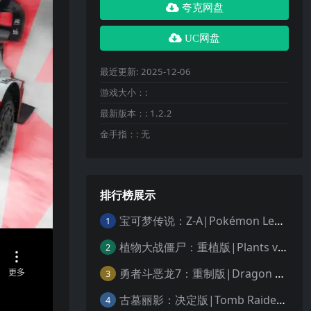
夸克网盘
UC网盘
最近更新:
2025-12-06
游戏大小：:
最新版本：:
1.2.2
金手指：:
无
排行榜展示
宝可梦传说：Z-A|Pokémon Legends: Z-A中文
1
植物大战僵尸：重植版|Plants vs. Zombies: Replanted中文
2
勇者斗恶龙7：重制版|Dragon Quest VII Reimagined中文
3
古墓丽影：决定版|Tomb Raider: Definitive Edition中文
4