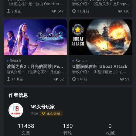
汉化
rous Relationship中文
《永恒之柱》是一款由 Obsidian E
游戏介绍： 《危险关系》是Dogen
ntertainment 制作 Par...
zaka Lab制作发行的一款女性向恋
9 月前
547
11 月前
136
爱文字...
Switch
Switch
波斯之夜2：月光的面纱|Pers
U型潜艇攻击|Uboat Attack
ian Nights 2: The Moonligh
游戏介绍： 《波斯之夜2：月光的
游戏介绍： 《U型潜艇攻击》在队
t Veil中文
面纱》是一款精致卡通风格的魔幻
伍中崛起，成为传奇指挥官！ 潜入
11 月前
52
1 年前
51
冒险解谜游戏，在游...
对抗敌方舰队的战...
作者信息
NS头号玩家
等级
永久会员
11438
139
0
文章
评论
收藏