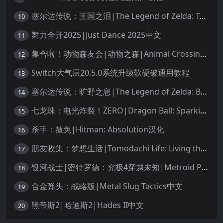
塞尔达传说：王国之泪|The Legend of Zelda: Tears of the Kingdom中文
10
舞力全开2025|Just Dance 2025中文
11
集合啦！动物森友会|动物之森|Animal Crossing: New Horizons中文
12
Switch大气层20.5.0系统升级软硬破通用教程
13
塞尔达传说：旷野之息|The Legend of Zelda: Breath of the Wild中文
14
七龙珠：电光炸裂！ZERO|Dragon Ball: Sparking! Zero中文
15
杀手：赦免|Hitman: Absolution汉化
16
朋友收集：梦想生活|Tomodachi Life: Living the Dream中文
17
银河战士|密特罗德：究极4穿越未知|Metroid Prime 4: Beyond中文
18
合金弹头：战略版|Metal Slug Tactics中文
19
黑帝斯2|哈迪斯2|Hades II中文
20