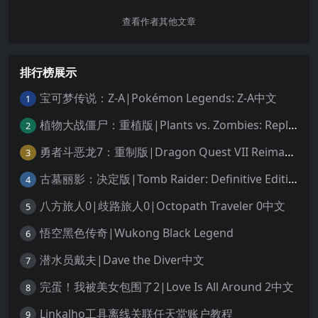
查看作者其他文章
排行榜展示
宝可梦传说：Z-A|Pokémon Legends: Z-A中文
1
植物大战僵尸：重植版|Plants vs. Zombies: Replanted中文
2
勇者斗恶龙7：重制版|Dragon Quest VII Reimagined中文
3
古墓丽影：决定版|Tomb Raider: Definitive Edition中文
4
八方旅人0|歧路旅人0|Octopath Traveler 0中文
5
悟空黑色传奇|Wukong Black Legend
6
潜水员戴夫|Dave the Diver中文
7
完蛋！我被美女包围了2|Love Is All Around 2中文
8
Linkalho工具离线关联任天堂账户教程
9