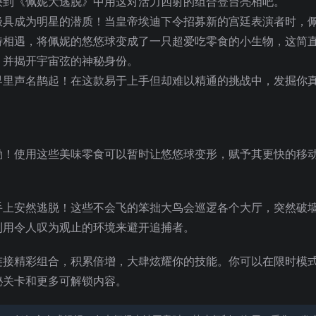
快到《佩妮大逃脱》中用这对活力四射的组合登台亮相吧。
极具成为明星的潜质！当皇帝埃迪下令招募新的宫廷表演者时，
特相遇，将佩妮的悠悠球变成了一只超爱吃零食的小生物，这简
，并揭开宇宙弦的神秘身份。
界里
声名鹊起！在这款易于上手但却难以精通的挑战中，发掘你
励！使用这些美味零食可以暂时让悠悠球变形，赋予其更快的移
手上安然逃脱！这些不会飞的笨拙大鸟会巡逻各个大厅，突然破
利用令人叹为观止的环境来避开追捕者。
连接精彩组合，积累倍增，大肆炫耀你的技能。你可以在限时模
秘关卡和更多可解锁内容。