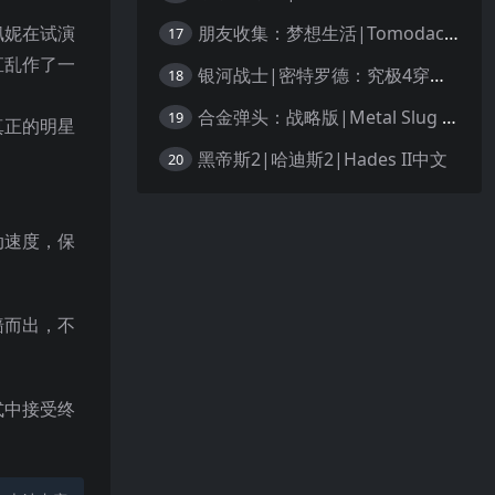
朋友收集：梦想生活|Tomodachi Life: Living the Dream中文
佩妮在试演
17
直乱作了一
银河战士|密特罗德：究极4穿越未知|Metroid Prime 4: Beyond中文
18
合金弹头：战略版|Metal Slug Tactics中文
19
真正的明星
黑帝斯2|哈迪斯2|Hades II中文
20
动速度，保
墙而出，不
式中接受终