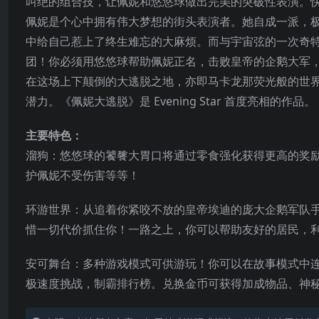
叫绝的组合技，让佩妮和悠悠球做出完美的突破性表演。
佩妮是个心中拥有伟大梦想的街头表演者。她自成一派，
中给自己惹上了终生难忘的大麻烦。而与宇宙弦的一次奇
团！你必须用悠悠球帮助佩妮正名，击败皇帝的企鹅大军
在这场上下颠倒的大逃脱之地，亦即马卡龙那荧光般的世
潜力。《佩妮大逃脱》是 Evening Star 首度亮相的作品。
主要特色：
溜狗：悠悠球的饕餮大胃口将通过零食强化获得更高的奖
护佩妮不受伤害等等！
环游世界：从追着你紧咬不放的皇帝埃迪的庞大企鹅军队
惜一切代价抓住你！一路之上，你可以帮助友好的居民，
安可舞台：多种游戏模式可供游玩！你可以在故事模式中
极速度挑战，制霸排行榜。兑换金币可获得加成物品、神