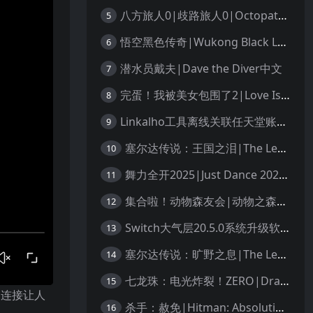
八方旅人0|歧路旅人0|Octopath Traveler 0中文
5
悟空黑色传奇|Wukong Black Legend
6
潜水员戴夫|Dave the Diver中文
7
完蛋！我被美女包围了2|Love Is All Around 2中文
8
Linkalho工具离线关联任天堂账户教程
9
塞尔达传说：王国之泪|The Legend of Zelda: Tears of the Kingdom中文
10
舞力全开2025|Just Dance 2025中文
11
集合啦！动物森友会|动物之森|Animal Crossing: New Horizons中文
12
Switch大气层20.5.0系统升级软硬破通用教程
13
塞尔达传说：旷野之息|The Legend of Zelda: Breath of the Wild中文
14
七龙珠：电光炸裂！ZERO|Dragon Ball: Sparking! Zero中文
15
，连接让人
杀手：赦免|Hitman: Absolution汉化
16