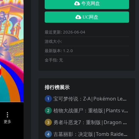
夸克网盘
UC网盘
最近更新:
2026-06-04
游戏大小:
最新版本:
1.2.0
金手指:
无
排行榜展示
宝可梦传说：Z-A|Pokémon Legends: Z-A中文
1
植物大战僵尸：重植版|Plants vs. Zombies: Replanted中文
2
勇者斗恶龙7：重制版|Dragon Quest VII Reimagined中文
3
古墓丽影：决定版|Tomb Raider: Definitive Edition中文
4