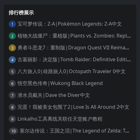
排行榜展示
宝可梦传说：Z-A|Pokémon Legends: Z-A中文
1
植物大战僵尸：重植版|Plants vs. Zombies: Replanted中文
2
勇者斗恶龙7：重制版|Dragon Quest VII Reimagined中文
3
古墓丽影：决定版|Tomb Raider: Definitive Edition中文
4
八方旅人0|歧路旅人0|Octopath Traveler 0中文
5
悟空黑色传奇|Wukong Black Legend
6
潜水员戴夫|Dave the Diver中文
7
完蛋！我被美女包围了2|Love Is All Around 2中文
8
Linkalho工具离线关联任天堂账户教程
9
塞尔达传说：王国之泪|The Legend of Zelda: Tears of the Kingdom中文
10