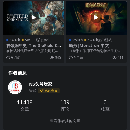
Switch
Switch热门游戏
Switch
Switch热门游戏
神领编年史|The DioField Ch
畸形|Monstrum中文
ronicle中文
在神话时代迎来终结的混沌时期。
《畸形》采用了传统恐怖求生游戏
人世间动荡不断， 战火不息。 一支
的经典设计，融合了由程序生成的
9 月前
340
9 月前
111
名扬后世的佣兵...
随机关卡，采用了永久...
作者信息
NS头号玩家
等级
永久会员
11438
139
0
文章
评论
收藏
查看作者其他文章