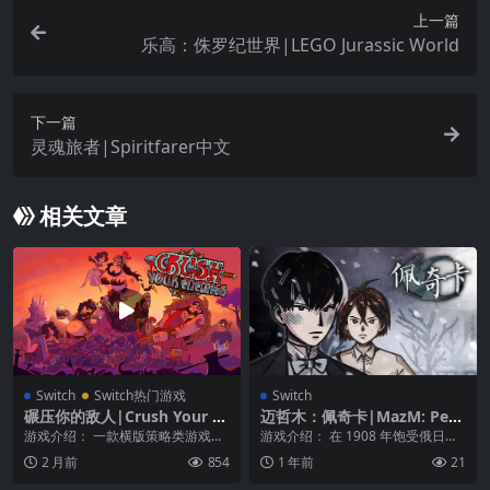
上一篇
乐高：侏罗纪世界|LEGO Jurassic World
下一篇
灵魂旅者|Spiritfarer中文
相关文章
Switch
Switch热门游戏
Switch
碾压你的敌人|Crush Your E
迈哲木：佩奇卡|MazM: Pech
nemies中文
ka中文
游戏介绍： 一款横版策略类游戏，
游戏介绍： 在 1908 年饱受俄日战
游戏画风卡通，操作简单，你需要
争战火蹂躏过后的海参崴，见证人
2 月前
854
1 年前
21
通过各种各样的方法...
们在满目疮痍...