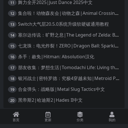
舞力全开2025|Just Dance 2025中文
11
集合啦！动物森友会|动物之森|Animal Crossing: New Horizons中文
12
Switch大气层20.5.0系统升级软硬破通用教程
13
塞尔达传说：旷野之息|The Legend of Zelda: Breath of the Wild中文
14
七龙珠：电光炸裂！ZERO|Dragon Ball: Sparking! Zero中文
15
杀手：赦免|Hitman: Absolution汉化
16
朋友收集：梦想生活|Tomodachi Life: Living the Dream中文
17
银河战士|密特罗德：究极4穿越未知|Metroid Prime 4: Beyond中文
18
合金弹头：战略版|Metal Slug Tactics中文
19
黑帝斯2|哈迪斯2|Hades II中文
20
免责声明：本站资源均源自网络，诺涉及您的版权，知识产权或其他利益，请附
首页
更新
分类
我的
上版权证明邮件告知。收到您的邮件后，我们将在72小时内删除 联系邮箱：