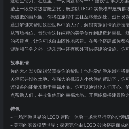
蓬勃生命力。在这里，一切问题都有一个“建设性”解决方
踏上一段史诗级冒险之旅，畅游以 LEGO 实景模型建筑
振破败的游乐园。你将在旅程中去往丛林最深处、烈日炎
通过解谜来帮助这些世界中的人仔，解锁贯穿剧情的新技
从市场摊位、音乐盒这样纯粹的美学创作到建造起重机、
的搭建点，让你可以自由随性地搭建。在每个搭建点你都
谜题和任务之外，游乐园中还有额外可供搭建的设施。你
故事剧情
你的天才发明家祖父需要你的帮助！他钟爱的游乐园即将
关停它并没收土地。在强大的机器人小伙伴的帮助下，你
该设备的能量来源于幸福水晶。你可以通过让人们开心、
点帮助人们，并收集他们的幸福水晶。开启终极搭建冒险
特色
– 一场环游世界的 LEGO 冒险：体验一场天马行空的
– 美丽的实景模型世界：探索完全由 LEGO 砖块搭建而成