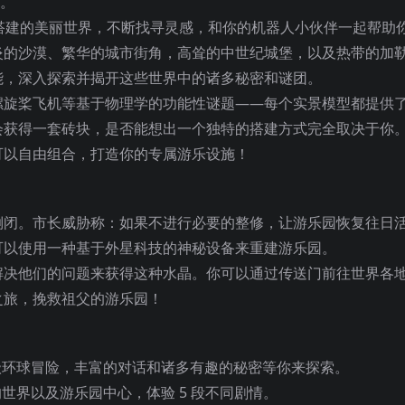
案。
群搭建的美丽世界，不断找寻灵感，和你的机器人小伙伴一起帮助
炎的沙漠、繁华的城市街角，高耸的中世纪城堡，以及热带的加
能，深入探索并揭开这些世界中的诸多秘密和谜团。
螺旋
桨飞机等基于物理学的功能性谜题——每个实景模型都提供
会获得一套砖块，是否能想出一个独特的搭建方式完全取决于你
可以自由组合，打造你的专属游乐设施！
倒闭。市长威胁称：如果不进行必要的整修，让游乐园恢复往日
可以使用一种基于外星科技的神秘设备来重建游乐园。
解决他们的问题来获得这种水晶。你可以通过传送门前往世界各
之旅，挽救祖父的游乐园！
史诗级环球冒险，丰富的对话和诸多有趣的秘密等你来探索。
的世界以及游乐园中心，体验 5 段不同剧情。