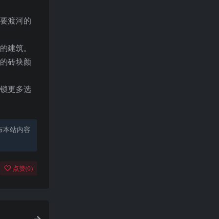
需要渡河的
你的建筑。
新的砖块颜
解锁更多选
布本站内容
点赞(
0
)