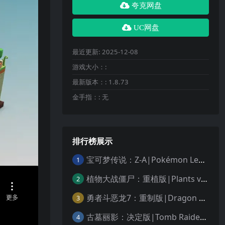
夸克网盘
UC网盘
最近更新:
2025-12-08
游戏大小：:
最新版本：:
1.8.73
金手指：:
无
排行榜展示
宝可梦传说：Z-A|Pokémon Legends: Z-A中文
1
植物大战僵尸：重植版|Plants vs. Zombies: Replanted中文
2
勇者斗恶龙7：重制版|Dragon Quest VII Reimagined中文
3
古墓丽影：决定版|Tomb Raider: Definitive Edition中文
4