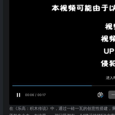
在《乐高：积木传说》中，通过一砖一瓦的创意性搭建，乘着