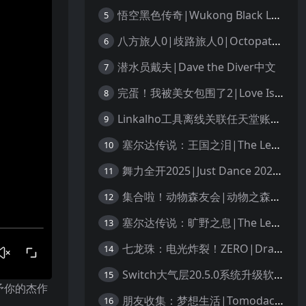
悟空黑色传奇|Wukong Black Legend
5
八方旅人0|歧路旅人0|Octopath Traveler 0中文
6
潜水员戴夫|Dave the Diver中文
7
完蛋！我被美女包围了2|Love Is All Around 2中文
8
Linkalho工具离线关联任天堂账户教程
9
塞尔达传说：王国之泪|The Legend of Zelda: Tears of the Kingdom中文
10
舞力全开2025|Just Dance 2025中文
11
集合啦！动物森友会|动物之森|Animal Crossing: New Horizons中文
12
塞尔达传说：旷野之息|The Legend of Zelda: Breath of the Wild中文
13
七龙珠：电光炸裂！ZERO|Dragon Ball: Sparking! Zero中文
14
Switch大气层20.5.0系统升级软硬破通用教程
15
予你的杰作
朋友收集：梦想生活|Tomodachi Life: Living the Dream中文
16