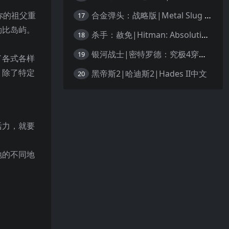
合金弹头：战略版|Metal Slug Tactics中文
你的祖父重
17
勒比岛屿。
杀手：赦免|Hitman: Absolution汉化
18
银河战士|密特罗德：究极4穿越未知|Metroid Prime 4: Beyond中文
19
了各式各样
。除了特定
黑帝斯2|哈迪斯2|Hades II中文
20
活力，就要
地的不同地