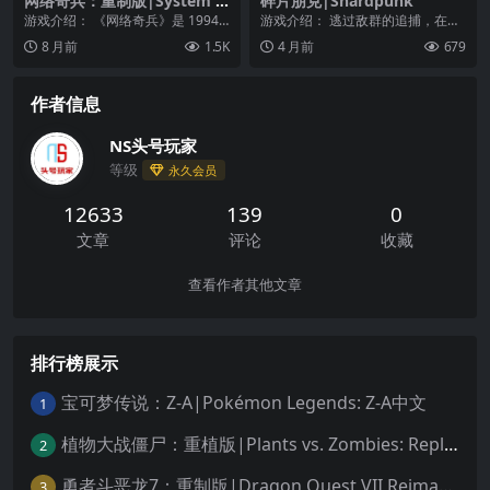
网络奇兵：重制版|System S
碎片朋克|Shardpunk
hock Remake中文
游戏介绍： 《网络奇兵》是 1994
游戏介绍： 逃过敌群的追捕，在被
年开创性同名游戏的的重制版，现
战争摧毁的首都存活下去。 寻找避
8 月前
1.5K
4 月前
679
在拥有高清视...
难所 在《碎片朋...
作者信息
NS头号玩家
等级
永久会员
12633
139
0
文章
评论
收藏
查看作者其他文章
排行榜展示
宝可梦传说：Z-A|Pokémon Legends: Z-A中文
1
植物大战僵尸：重植版|Plants vs. Zombies: Replanted中文
2
勇者斗恶龙7：重制版|Dragon Quest VII Reimagined中文
3