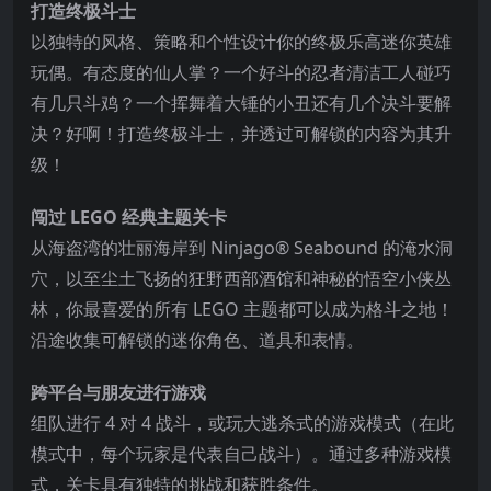
打造终极斗士
以独特的风格、策略和个性设计你的终极乐高迷你英雄
玩偶。有态度的仙人掌？一个好斗的忍者清洁工人碰巧
有几只斗鸡？一个挥舞着大锤的小丑还有几个决斗要解
决？好啊！打造终极斗士，并透过可解锁的内容为其升
级！
闯过 LEGO 经典主题
关卡
从海盗湾的壮丽海岸到 Ninjago® Seabound 的淹水洞
穴，以至尘土飞扬的狂野西部酒馆和神秘的悟空小侠丛
林，你最喜爱的所有 LEGO 主题都可以成为格斗之地！
沿途收集可解锁的迷你角色、道具和表情。
跨平台与朋友进行游戏
组队进行 4 对 4 战斗，或玩大逃杀式的游戏模式（在此
模式中，每个玩家是代表自己战斗）。通过多种游戏模
式，关卡具有独特的挑战和获胜条件。