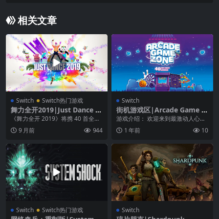
r’s Journey中文
相关文章
Switch
Switch热门游戏
Switch
舞力全开2019|Just Dance 2
街机游戏区|Arcade Game Z
019中文
one
《舞力全开 2019》将携 40 首全新
游戏介绍： 欢迎来到最激动人心的
歌曲为玩家带来精彩派对，从顶级
街机游戏体验——Arcade Game Z
9 月前
944
1 年前
10
歌曲 Br...
one...
Switch
Switch热门游戏
Switch