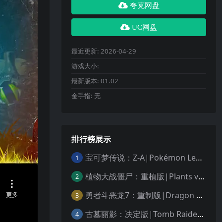
夸克网盘
UC网盘
最近更新:
2026-04-29
游戏大小:
最新版本:
01.02
金手指:
无
排行榜展示
宝可梦传说：Z-A|Pokémon Legends: Z-A中文
1
植物大战僵尸：重植版|Plants vs. Zombies: Replanted中文
2
勇者斗恶龙7：重制版|Dragon Quest VII Reimagined中文
3
古墓丽影：决定版|Tomb Raider: Definitive Edition中文
4