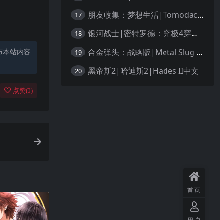
朋友收集：梦想生活|Tomodachi Life: Living the Dream中文
17
银河战士|密特罗德：究极4穿越未知|Metroid Prime 4: Beyond中文
18
合金弹头：战略版|Metal Slug Tactics中文
布本站内容
19
黑帝斯2|哈迪斯2|Hades II中文
20
点赞(
0
)
首页
用户