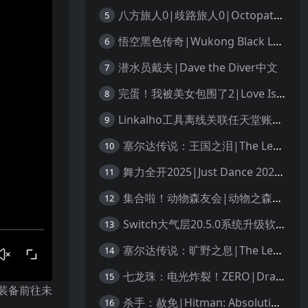
八方旅人0|歧路旅人0|Octopath Traveler 0中文
5
悟空黑色传奇|Wukong Black Legend
6
潜水员戴夫|Dave the Diver中文
7
完蛋！我被美女包围了2|Love Is All Around 2中文
8
Linkalho工具离线关联任天堂账户教程
9
塞尔达传说：王国之泪|The Legend of Zelda: Tears of the Kingdom中文
10
舞力全开2025|Just Dance 2025中文
11
集合啦！动物森友会|动物之森|Animal Crossing: New Horizons中文
12
Switch大气层20.5.0系统升级软硬破通用教程
13
塞尔达传说：旷野之息|The Legend of Zelda: Breath of the Wild中文
14
七龙珠：电光炸裂！ZERO|Dragon Ball: Sparking! Zero中文
15
量装备前往未
杀手：赦免|Hitman: Absolution汉化
16