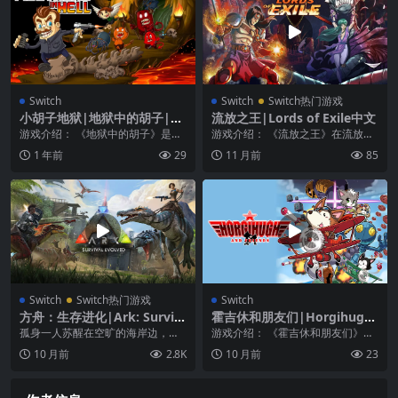
Switch
Switch
Switch热门游戏
小胡子地狱|地狱中的胡子|M
流放之王|Lords of Exile中文
ustache In Hell
游戏介绍： 《地狱中的胡子》是一
游戏介绍： 《流放之王》在流放领
款滑稽的双棍动作游戏。你和你的
主中展开复仇之旅。 在远东战争的
1 年前
29
11 月前
85
胡子必须与成群的敌...
古代，Exili...
Switch
Switch热门游戏
Switch
方舟：生存进化|Ark: Surviv
霍吉休和朋友们|Horgihugh
al Evolved中文
And Friends
孤身一人苏醒在空旷的海岸边，发
游戏介绍： 《霍吉休和朋友们》是
现自己身处一个充满恐龙的神秘岛
PiXEL公司在PC及iOS平台推出，以
10 月前
2.8K
10 月前
23
屿“ARK”，你身无...
拟人化动...