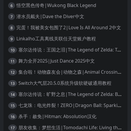
悟空黑色传奇|Wukong Black Legend
6
潜水员戴夫|Dave the Diver中文
7
完蛋！我被美女包围了2|Love Is All Around 2中文
8
Linkalho工具离线关联任天堂账户教程
9
塞尔达传说：王国之泪|The Legend of Zelda: Tears of the Kingdom中文
10
舞力全开2025|Just Dance 2025中文
11
集合啦！动物森友会|动物之森|Animal Crossing: New Horizons中文
12
Switch大气层20.5.0系统升级软硬破通用教程
13
塞尔达传说：旷野之息|The Legend of Zelda: Breath of the Wild中文
14
七龙珠：电光炸裂！ZERO|Dragon Ball: Sparking! Zero中文
15
杀手：赦免|Hitman: Absolution汉化
16
朋友收集：梦想生活|Tomodachi Life: Living the Dream中文
17