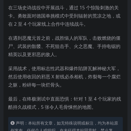
在三场史诗战役中开展战斗，通过 15 个惊险刺激的关
卡。勇敢面对德国单挑模式中受到辐射的荒凉之地，或
在 2 至 4 个玩家线上合作中连续战斗。
在遇到恶魔元首之前，战胜恼人的军队，击败燃烧的僵
尸、武装的骷髅、不死狙击手、火之恶魔、手持电锯的
精英以及更邪恶的敌人。
采用战术，使用标志性武器和爆炸陷阱瓦
解神秘大军，
然后使用收回的邪恶 X 射线必杀相机，炸裂每一个腐烂
之躯，粉碎每一块烂骨头。
最后，在终极测试中直面恐惧：针对 1 至 4 个玩家的残
酷持久战模式，5 张令人毛骨悚然的地图。
声明：本站所有文章，如无特殊说明或标注，均为本站原
创发布。任何个人或组织，在未征得本站同意时，禁止复