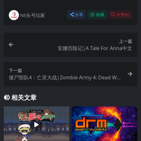
NS头号玩家
分享
收藏
点赞(
0
)
上一篇
安娜历险记|A Tale For Anna中文
下一篇
僵尸部队4：亡灵大战|Zombie Army 4: Dead War
中文
相关文章