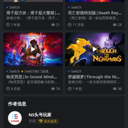
Switch
Switch
滑子菇方块：滑子菇大繁殖|F
死亡射线特别版|Death Ray
unghi Puzzle: Funghi Explo
Manta SE
游戏介绍： 《滑子菇方块：滑子菇
《死亡射线》是一款短型双棍竞技
sion中文
大繁殖》是以 3DS 版的《触摸侦探
场射击游戏，您可以在其中使用多
1 年前
21
11 月前
28
滑子菇大繁...
彩的激光束炸毁敌人。...
Switch
Switch热门游戏
Switch
响灵冥思|In Sound Mind中
穿越噩梦|Through the Nigh
文
tmares中文
《响灵冥思》是充满想象力的第一
游戏介绍： 一款为那些曾因惊吓惊
身心理恐惧游戏，具有精彩的谜
醒的人打造的硬核平台跳跃游戏。
9 月前
74
1 年前
36
题、独特的头目战斗和由...
在《穿越梦魇》中...
作者信息
NS头号玩家
等级
永久会员