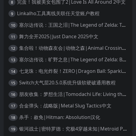
完蛋！我被美女包围了2|Love Is All Around 2中文
8
Linkalho工具离线关联任天堂账户教程
9
塞尔达传说：王国之泪|The Legend of Zelda: Tears of the Kingdom中文
10
舞力全开2025|Just Dance 2025中文
11
集合啦！动物森友会|动物之森|Animal Crossing: New Horizons中文
12
塞尔达传说：旷野之息|The Legend of Zelda: Breath of the Wild中文
13
七龙珠：电光炸裂！ZERO|Dragon Ball: Sparking! Zero中文
14
Switch大气层20.5.0系统升级软硬破通用教程
15
朋友收集：梦想生活|Tomodachi Life: Living the Dream中文
16
合金弹头：战略版|Metal Slug Tactics中文
17
杀手：赦免|Hitman: Absolution汉化
18
银河战士|密特罗德：究极4穿越未知|Metroid Prime 4: Beyond中文
19