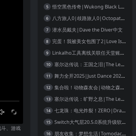
悟空黑色传奇|Wukong Black Legend
5
八方旅人0|歧路旅人0|Octopath Traveler 0中文
6
潜水员戴夫|Dave the Diver中文
7
完蛋！我被美女包围了2|Love Is All Around 2中文
8
Linkalho工具离线关联任天堂账户教程
9
塞尔达传说：王国之泪|The Legend of Zelda: Tears of the Kingdom中文
10
舞力全开2025|Just Dance 2025中文
11
集合啦！动物森友会|动物之森|Animal Crossing: New Horizons中文
12
塞尔达传说：旷野之息|The Legend of Zelda: Breath of the Wild中文
13
七龙珠：电光炸裂！ZERO|Dragon Ball: Sparking! Zero中文
14
Switch大气层20.5.0系统升级软硬破通用教程
15
战斗、游戏
朋友收集：梦想生活|Tomodachi Life: Living the Dream中文
16