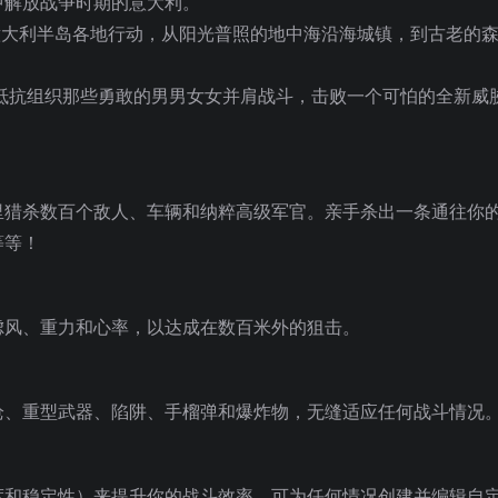
中解放战争时期的意大利。
意大利半岛各地行动，从阳光普照的地中海沿海城镇，到古老的
抵抗组织那些勇敢的男男女女并肩战斗，击败一个可怕的全新威
里猎杀数百个敌人、
车辆和纳粹高级军官。亲手杀出一条通往你
等等！
虑风、重力和心率，以达成在数百米外的狙击。
枪、重型武器、陷阱、手榴弹和爆炸物，无缝适应任何战斗情况
度和稳定性）来提升你的战斗效率。可为任何情况创建并编辑自