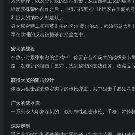
方式选择，以及史诗般的远程射击，从法西斯主义的魔掌
继屡获殊荣的前作之后，《狙击精英 4》让玩家在美丽的
和巨大的纳粹大型建筑。
身为秘密特工和精英射手的卡尔·费尔伯恩，必须与意大利
军在欧洲的反击被扼杀在摇篮之中。
宏大的战役
在数小时紧张刺激的游戏中，你要在各个庞大的战役关卡
路，发现新的狙击手巢穴，找到秘密的支线任务、收藏品
获得大奖的狙击设计
体验为狙击游戏奠定类型的步枪弹道，其中狙击手必须考
广大的武器库
一系列令人印象深刻的二战标志性狙击步枪、手枪、冲锋
深度定制
通过升级技能和调整关键武器特征（如放大范围、枪口速