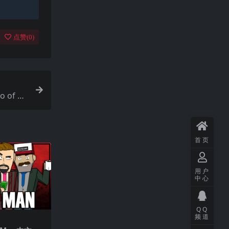
点赞(
0
)
 of Si
首页
用户
中心
QQ
频道