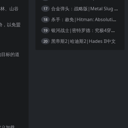
合金弹头：战略版|Metal Slug Tactics中文
森林、山谷
17
杀手：赦免|Hitman: Absolution汉化
18
胁，以免盟
银河战士|密特罗德：究极4穿越未知|Metroid Prime 4: Beyond中文
19
黑帝斯2|哈迪斯2|Hades II中文
20
的目标的道
。
定义加载