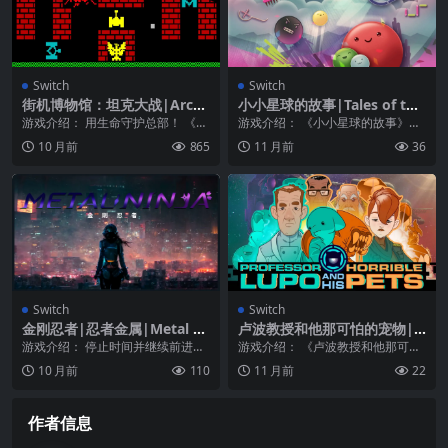
Switch
Switch
街机博物馆：坦克大战|Arcad
小小星球的故事|Tales of the
e Archives: Tank Battalion
Tiny Planet
游戏介绍： 用生命守护总部！ 《坦
游戏介绍： 《小小星球的故事》一
克大战》是 NAMCO（Bandai Na
个按钮控制一切——你觉得这很简
10 月前
865
11 月前
36
mc...
单吗？ 《小小星球...
Switch
Switch
金刚忍者|忍者金属|Metal Ni
卢波教授和他那可怕的宠物|P
nja
rofessor Lupo and his Horr
游戏介绍： 停止时间并继续前进。
游戏介绍： 《卢波教授和他那可怕
ible Pets中文
一种新型的 2D 滚动动作游戏。 主
的宠物》在这个充满外星生物的疯
10 月前
110
11 月前
22
角是从 2...
狂益智冒险游戏中，...
作者信息