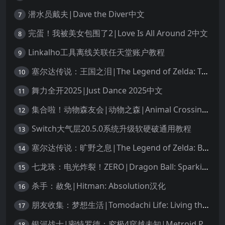
潜水员戴夫|Dave the Diver中文
7
完蛋！我被美女包围了2|Love Is All Around 2中文
8
Linkalho工具离线关联任天堂账户教程
9
塞尔达传说：王国之泪|The Legend of Zelda: Tears of the Kingdom中文
10
舞力全开2025|Just Dance 2025中文
11
集合啦！动物森友会|动物之森|Animal Crossing: New Horizons中文
12
Switch大气层20.5.0系统升级软硬破通用教程
13
塞尔达传说：旷野之息|The Legend of Zelda: Breath of the Wild中文
14
七龙珠：电光炸裂！ZERO|Dragon Ball: Sparking! Zero中文
15
杀手：赦免|Hitman: Absolution汉化
16
朋友收集：梦想生活|Tomodachi Life: Living the Dream中文
17
银河战士|密特罗德：究极4穿越未知|Metroid Prime 4: Beyond中文
18