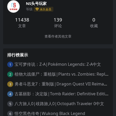
NS头号玩家
等级
永久会员
11438
139
0
文章
评论
收藏
查看作者其他文章
排行榜展示
宝可梦传说：Z-A|Pokémon Legends: Z-A中文
1
植物大战僵尸：重植版|Plants vs. Zombies: Replanted中文
2
勇者斗恶龙7：重制版|Dragon Quest VII Reimagined中文
3
古墓丽影：决定版|Tomb Raider: Definitive Edition中文
4
八方旅人0|歧路旅人0|Octopath Traveler 0中文
5
悟空黑色传奇|Wukong Black Legend
6