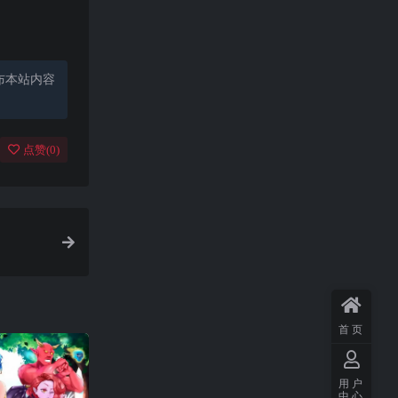
布本站内容
点赞(
0
)
首页
用户
中心