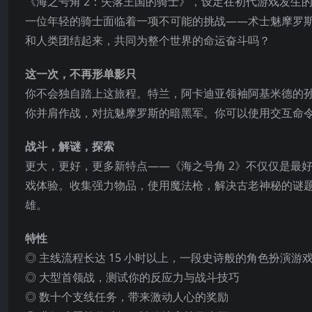
《海之号角 2：失落王国的骑士》，设定在初代游戏发生
一位年轻的骑士面临着一项不可能的挑战——术士魅摩罗
和人类团结起来，共同为整个世界的命运奋斗吗？
这一次，不再形单影只
你不会独自踏上这旅程。特兰，阿卡迪亚领袖阿基米德的
你并肩作战，对抗魅摩罗斯的暗黑军。你可以使用交互命
战斗，解谜，探索
更大，更好
，更多新特点——《海之号角 2》不仅仅是最
戏体验。收集强力物品，使用魔法枪，解决古老神秘的谜
雄。
特性
◎ 主线流程长达 15 小时以上，一段史诗般的角色扮演游
◎ 大型首领战，测试你的反应力与战斗技巧
◎ 数十个支线任务，带来激动人心的奖励