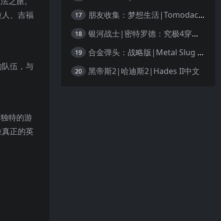
魔法之旅。
朋友收集：梦想生活|Tomodachi Life: Living the Dream中文
拉人、吉福
17
银河战士|密特罗德：究极4穿越未知|Metroid Prime 4: Beyond中文
18
合金弹头：战略版|Metal Slug Tactics中文
19
的队伍，与
黑帝斯2|哈迪斯2|Hades II中文
20
！
份独特的游
位真正的英