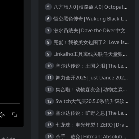
八方旅人0|歧路旅人0|Octopath Traveler 0中文
5
悟空黑色传奇|Wukong Black Legend
6
潜水员戴夫|Dave the Diver中文
7
完蛋！我被美女包围了2|Love Is All Around 2中文
8
Linkalho工具离线关联任天堂账户教程
9
塞尔达传说：王国之泪|The Legend of Zelda: Tears of the Kingdom中文
10
舞力全开2025|Just Dance 2025中文
11
集合啦！动物森友会|动物之森|Animal Crossing: New Horizons中文
12
Switch大气层20.5.0系统升级软硬破通用教程
13
塞尔达传说：旷野之息|The Legend of Zelda: Breath of the Wild中文
14
七龙珠：电光炸裂！ZERO|Dragon Ball: Sparking! Zero中文
15
杀手：赦免|Hitman: Absolution汉化
16