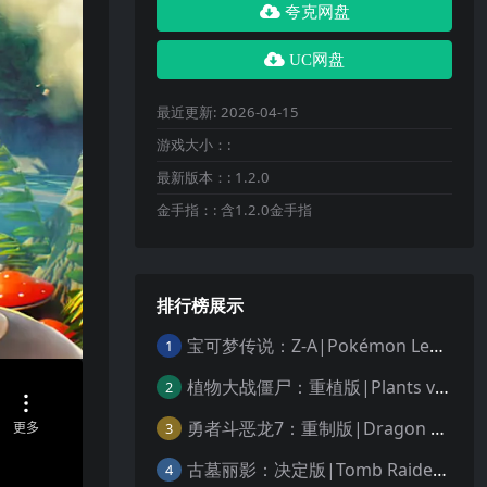
夸克网盘
UC网盘
最近更新:
2026-04-15
游戏大小：:
最新版本：:
1.2.0
金手指：:
含1.2.0金手指
排行榜展示
宝可梦传说：Z-A|Pokémon Legends: Z-A中文
1
植物大战僵尸：重植版|Plants vs. Zombies: Replanted中文
2
勇者斗恶龙7：重制版|Dragon Quest VII Reimagined中文
3
古墓丽影：决定版|Tomb Raider: Definitive Edition中文
4