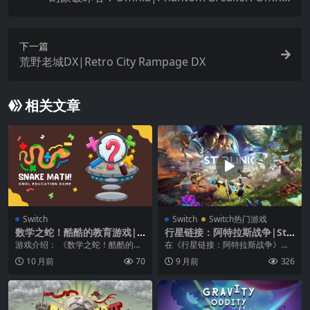
中文
下一篇
荒野老城DX|Retro City Rampage DX
相关文章
Switch
Switch
Switch热门游戏
数学之蛇！酷酷的教育游戏|S
行星链接：阿特拉斯战争|Sta
nake of Maths! Cool Educa
rlink: Battle for Atlas中文
游戏介绍： 《数学之蛇！酷酷的教
在《行星链接：阿特拉斯战争》当
tion Game
育游戏》在屏幕上向上或向下滑动
中，你不只能打造自己的星舰，更
10 月前
70
9 月前
326
蛇以引导它找到正确...
要率领一群星际飞行员...