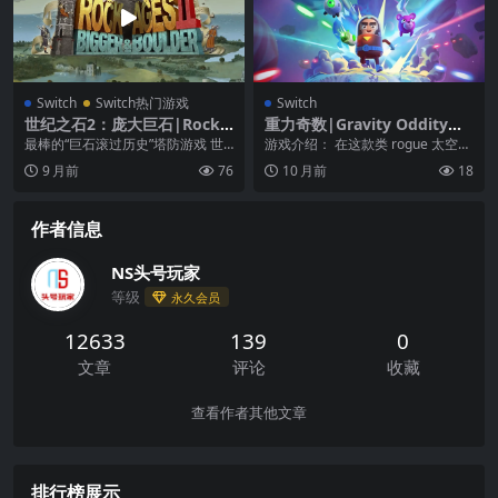
Switch
Switch热门游戏
Switch
世纪之石2：庞大巨石|Rock
重力奇数|Gravity Oddity中
of Ages 2: Bigger & Boulde
文
最棒的“巨石滚过历史”塔防游戏 世
游戏介绍： 在这款类 rogue 太空动
r中文
纪之石2：庞大巨石. 回归了！就如
作冒险游戏中开展穿越星系的单人
9 月前
76
10 月前
18
标题所述，B...
营救任务，...
作者信息
NS头号玩家
等级
永久会员
12633
139
0
文章
评论
收藏
查看作者其他文章
排行榜展示