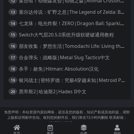
集合啦！动物森友会|动物之森|Animal Crossing: New Horizons中文
12
塞尔达传说：旷野之息|The Legend of Zelda: Breath of the Wild中文
13
七龙珠：电光炸裂！ZERO|Dragon Ball: Sparking! Zero中文
14
Switch大气层20.5.0系统升级软硬破通用教程
15
朋友收集：梦想生活|Tomodachi Life: Living the Dream中文
16
合金弹头：战略版|Metal Slug Tactics中文
17
杀手：赦免|Hitman: Absolution汉化
18
银河战士|密特罗德：究极4穿越未知|Metroid Prime 4: Beyond中文
19
黑帝斯2|哈迪斯2|Hades II中文
20
免责声明：本站资源均源自网络，诺涉及您的版权，知识产权或其他利益，请附
上版权证明邮件告知。收到您的邮件后，我们将在72小时内删除 联系邮箱：
1245294496@qq.com
首页
更新
分类
我的