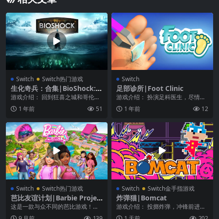
Switch
Switch热门游戏
Switch
生化奇兵：合集|BioShock: T
足部诊所|Foot Clinic
he Collection中文
游戏介绍： 回到狂喜之城和哥伦比
游戏介绍： 扮演足科医生，尽情体
亚，以从未有过的 1080p 完美重制
验足科诊所的服务。擦、刮、拔、
1 年前
51
1 年前
12
的画面体验...
拉各种足部。 对老...
Switch
Switch热门游戏
Switch
Switch金手指游戏
芭比友谊计划|Barbie Projec
炸弹猫|Bomcat
t Friendship中文
这是一款与众不同的芭比游戏！你
游戏介绍： 投掷炸弹，冲锋前进！
可以跟朋友和家人共同尝试各种新
在这款充满对 80 年代街机游戏敬意
9 月前
139
1 天前
202