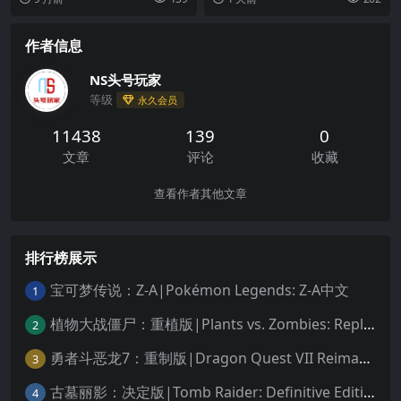
事物，例如和芭比姐妹...
的关卡清除动...
作者信息
NS头号玩家
等级
永久会员
11438
139
0
文章
评论
收藏
查看作者其他文章
排行榜展示
宝可梦传说：Z-A|Pokémon Legends: Z-A中文
1
植物大战僵尸：重植版|Plants vs. Zombies: Replanted中文
2
勇者斗恶龙7：重制版|Dragon Quest VII Reimagined中文
3
古墓丽影：决定版|Tomb Raider: Definitive Edition中文
4