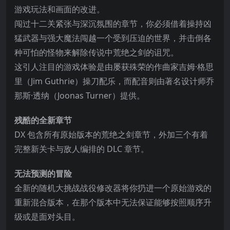
游戏玩法和画面的改进。
闯过十二关紧张与深沉氛围的章节，你必须借着操持凶
猛武器与强大魔法闯越一个受到压迫的世界，并击倒各
种可怕的怪物来解除传说中荒绝之剑的诅咒。
这引人注目的游戏体验是由屡获殊荣的作曲家吉姆·格思
里（Jim Guthrie）操刀配乐，而配音则由著名设计师乔
那斯·透纳（Joonas Turner）提供。
残酷的全新章节
DX 包含所有原始版本的荒绝之剑章节，外加三个有着
完整新关卡与敌人编排的 DLC 章节。
无法预测的冒险
全新的随机大挑战战役修改器将你扔进一个原始游戏的
重新混合版本，在那个版本中无法保证能够按照顺序升
级或是面对头目。