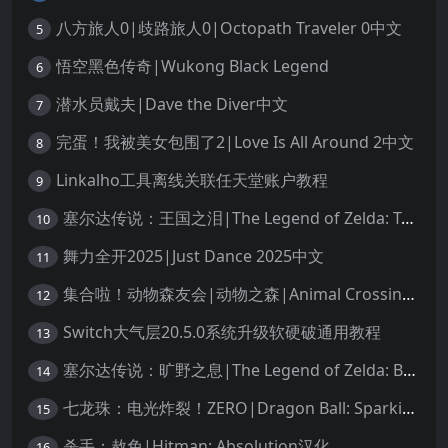
八方旅人0|歧路旅人0|Octopath Traveler 0中文
5
悟空黑色传奇|Wukong Black Legend
6
潜水员戴夫|Dave the Diver中文
7
完蛋！我被美女包围了2|Love Is All Around 2中文
8
Linkalho工具离线关联任天堂账户教程
9
塞尔达传说：王国之泪|The Legend of Zelda: Tears of the Kingdom中文
10
舞力全开2025|Just Dance 2025中文
11
集合啦！动物森友会|动物之森|Animal Crossing: New Horizons中文
12
Switch大气层20.5.0系统升级软硬破通用教程
13
塞尔达传说：旷野之息|The Legend of Zelda: Breath of the Wild中文
14
七龙珠：电光炸裂！ZERO|Dragon Ball: Sparking! Zero中文
15
杀手：赦免|Hitman: Absolution汉化
16