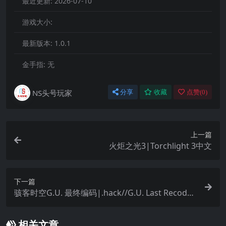
最近更新:
2026-07-10
游戏大小:
最新版本:
1.0.1
金手指:
无
NS头号玩家
分享
收藏
点赞(
0
)
上一篇
火炬之光3|Torchlight 3中文
下一篇
骇客时空G.U. 最终编码|.hack//G.U. Last Recode
中文
相关文章