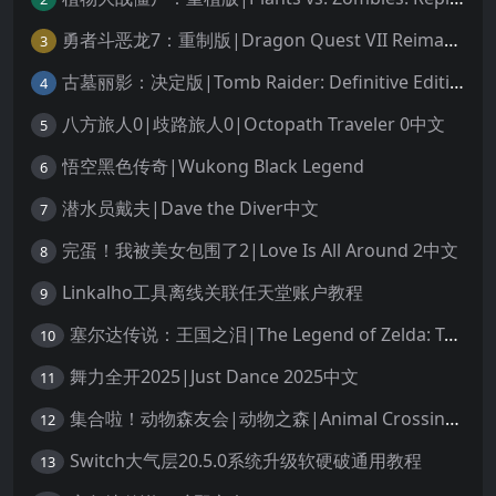
勇者斗恶龙7：重制版|Dragon Quest VII Reimagined中文
3
古墓丽影：决定版|Tomb Raider: Definitive Edition中文
4
八方旅人0|歧路旅人0|Octopath Traveler 0中文
5
悟空黑色传奇|Wukong Black Legend
6
潜水员戴夫|Dave the Diver中文
7
完蛋！我被美女包围了2|Love Is All Around 2中文
8
Linkalho工具离线关联任天堂账户教程
9
塞尔达传说：王国之泪|The Legend of Zelda: Tears of the Kingdom中文
10
舞力全开2025|Just Dance 2025中文
11
集合啦！动物森友会|动物之森|Animal Crossing: New Horizons中文
12
Switch大气层20.5.0系统升级软硬破通用教程
13