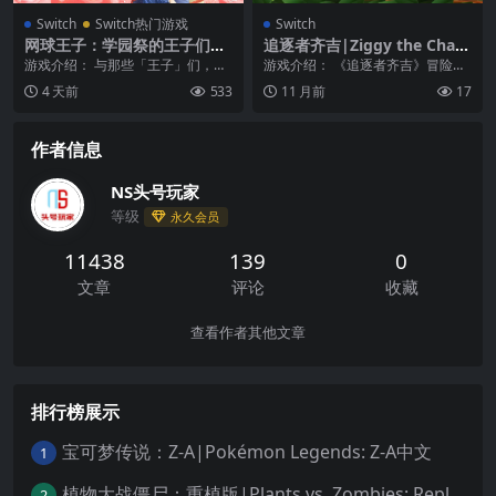
Switch
Switch热门游戏
Switch
网球王子：学园祭的王子们重
追逐者齐吉|Ziggy the Chase
制版|テニスの王子様 も～っ
r
游戏介绍： 与那些「王子」们，在
游戏介绍： 《追逐者齐吉》冒险游
と 学園祭の王子様 ♡-40 and
球场之外编织故事的恋爱冒险游
戏与许多级别充满纯粹的乐趣！收
4 天前
533
11 月前
17
more…中文
戏。 深受粉丝喜爱长...
集一个区域中的所有...
作者信息
NS头号玩家
等级
永久会员
11438
139
0
文章
评论
收藏
查看作者其他文章
排行榜展示
宝可梦传说：Z-A|Pokémon Legends: Z-A中文
1
植物大战僵尸：重植版|Plants vs. Zombies: Replanted中文
2