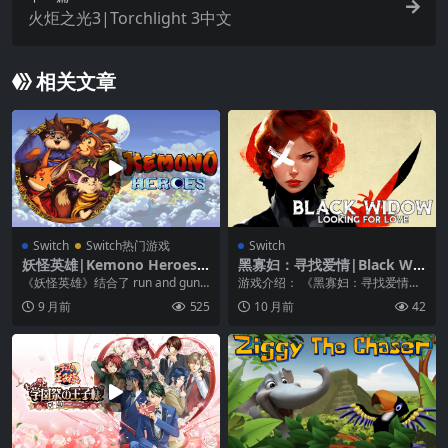
火炬之光3|Torchlight 3中文
相关文章
Switch
Switch热门游戏
Switch
妖怪英雄|Kemono Heroes
黑寡妇：寻找爱情|Black Wid
中文
ow: Looking for Love
《妖怪英雄》结合了 run and gun
游戏介绍： 《黑寡妇：寻找爱情》
元素，快速街机动作，冲刺和斩
是一款有趣的策略游戏，玩家通过
9 月前
525
10 月前
42
击，以及...
回答问题来推进游戏...