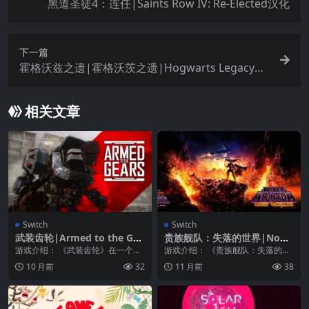
黑道圣徒4：连任|Saints Row IV: Re-Elected汉化
下一篇
霍格沃兹之遗|霍格沃茨之遗|Hogwarts Legacy中
文
相关文章
Switch
Switch
武装齿轮|Armed to the Gea
贵族舰队：失落的世界|Nobl
rs
e Armada: Lost Worlds
游戏介绍： 《武装齿轮》在一个极
游戏介绍： 《贵族舰队：失落的世
权主义政权统治世界并奴役数十亿
界》一款可模仿的实时战略PC标题
10 月前
32
11 月前
38
人的反乌托邦未来，...
基于高尚舰队微型...