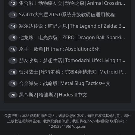
集合啦！动物森友会|动物之森|Animal Crossing: New Horizons中文
12
Switch大气层20.5.0系统升级软硬破通用教程
13
塞尔达传说：旷野之息|The Legend of Zelda: Breath of the Wild中文
14
七龙珠：电光炸裂！ZERO|Dragon Ball: Sparking! Zero中文
15
杀手：赦免|Hitman: Absolution汉化
16
朋友收集：梦想生活|Tomodachi Life: Living the Dream中文
17
银河战士|密特罗德：究极4穿越未知|Metroid Prime 4: Beyond中文
18
合金弹头：战略版|Metal Slug Tactics中文
19
黑帝斯2|哈迪斯2|Hades II中文
20
免责声明：本站资源均源自网络，诺涉及您的版权，知识产权或其他利益，请附
上版权证明邮件告知。收到您的邮件后，我们将在72小时内删除 联系邮箱：
1245294496@qq.com