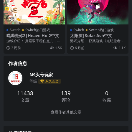
Switch
Switch热门游戏
Switch
Switch热门游戏
嘿呦走你2|Heave Ho 2中文
太阳灰|Solar Ash中文
游戏介绍： 握紧双手稳住点儿，
游戏介绍： 获奖游戏《光明旅者》
《Heave Ho 2》来咯！这款疯狂依
(Hyper Light Drifter) 的制...
2 周前
1.5K
6 月前
1.1K
旧的 2-...
作者信息
NS头号玩家
等级
永久会员
11438
139
0
文章
评论
收藏
查看作者其他文章