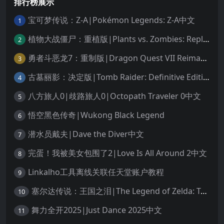
排行榜展示
宝可梦传说：Z-A|Pokémon Legends: Z-A中文
1
植物大战僵尸：重植版|Plants vs. Zombies: Replanted中文
2
勇者斗恶龙7：重制版|Dragon Quest VII Reimagined中文
3
古墓丽影：决定版|Tomb Raider: Definitive Edition中文
4
八方旅人0|歧路旅人0|Octopath Traveler 0中文
5
悟空黑色传奇|Wukong Black Legend
6
潜水员戴夫|Dave the Diver中文
7
完蛋！我被美女包围了2|Love Is All Around 2中文
8
Linkalho工具离线关联任天堂账户教程
9
塞尔达传说：王国之泪|The Legend of Zelda: Tears of the Kingdom中文
10
舞力全开2025|Just Dance 2025中文
11