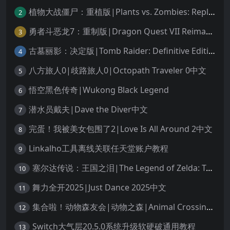
植物大战僵尸：重植版|Plants vs. Zombies: Replanted中文
2
勇者斗恶龙7：重制版|Dragon Quest VII Reimagined中文
3
古墓丽影：决定版|Tomb Raider: Definitive Edition中文
4
八方旅人0|歧路旅人0|Octopath Traveler 0中文
5
悟空黑色传奇|Wukong Black Legend
6
潜水员戴夫|Dave the Diver中文
7
完蛋！我被美女包围了2|Love Is All Around 2中文
8
Linkalho工具离线关联任天堂账户教程
9
塞尔达传说：王国之泪|The Legend of Zelda: Tears of the Kingdom中文
10
舞力全开2025|Just Dance 2025中文
11
集合啦！动物森友会|动物之森|Animal Crossing: New Horizons中文
12
Switch大气层20.5.0系统升级软硬破通用教程
13