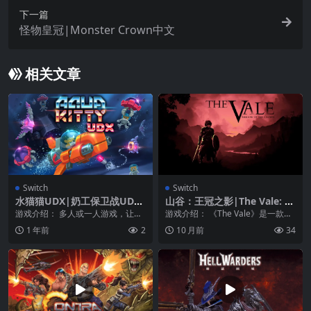
下一篇
怪物皇冠|Monster Crown中文
相关文章
Switch
Switch
水猫猫UDX|奶工保卫战UDX|
山谷：王冠之影|The Vale: S
Aqua Kitty UDX
hadow of the Crown
游戏介绍： 多人或一人游戏，让牛
游戏介绍： 《The Vale》是一款剧
奶流动起来！ AQUA KITTY UDX 爆
情导向的动作冒险游戏，运用 3D
1 年前
2
10 月前
34
发...
音效及...