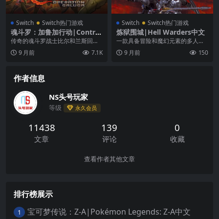
Switch
Switch热门游戏
Switch
Switch热门游戏
魂斗罗：加鲁加行动|Contra:
炼狱围城|Hell Warders中文
Operation Galuga中文
传奇的魂斗罗战士比尔和兰斯回
一款具备冒险和魔幻元素的多人动
归！ 重新上子弹 & 重生 用最夸张
作游戏，游戏的主旨在于防御，玩
9 月前
7.1K
9 月前
150
的方式来...
家会面对大量的恶魔大...
作者信息
NS头号玩家
等级
永久会员
11438
139
0
文章
评论
收藏
查看作者其他文章
排行榜展示
宝可梦传说：Z-A|Pokémon Legends: Z-A中文
1