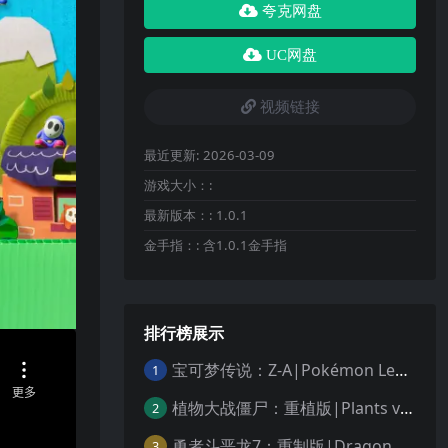
夸克网盘
UC网盘
视频链接
最近更新:
2026-03-09
游戏大小：:
最新版本：:
1.0.1
金手指：:
含1.0.1金手指
排行榜展示
宝可梦传说：Z-A|Pokémon Legends: Z-A中文
1
植物大战僵尸：重植版|Plants vs. Zombies: Replanted中文
2
勇者斗恶龙7：重制版|Dragon Quest VII Reimagined中文
3