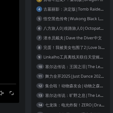
古墓丽影：决定版|Tomb Raider: Definitive Edition中文
4
悟空黑色传奇|Wukong Black Legend
5
八方旅人0|歧路旅人0|Octopath Traveler 0中文
6
潜水员戴夫|Dave the Diver中文
7
完蛋！我被美女包围了2|Love Is All Around 2中文
8
Linkalho工具离线关联任天堂账户教程
9
塞尔达传说：王国之泪|The Legend of Zelda: Tears of the Kingdom中文
10
舞力全开2025|Just Dance 2025中文
11
集合啦！动物森友会|动物之森|Animal Crossing: New Horizons中文
12
塞尔达传说：旷野之息|The Legend of Zelda: Breath of the Wild中文
13
七龙珠：电光炸裂！ZERO|Dragon Ball: Sparking! Zero中文
14