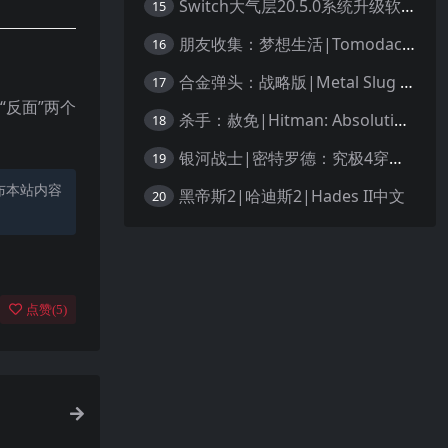
Switch大气层20.5.0系统升级软硬破通用教程
15
朋友收集：梦想生活|Tomodachi Life: Living the Dream中文
16
合金弹头：战略版|Metal Slug Tactics中文
17
反面”两个
杀手：赦免|Hitman: Absolution汉化
18
银河战士|密特罗德：究极4穿越未知|Metroid Prime 4: Beyond中文
19
布本站内容
黑帝斯2|哈迪斯2|Hades II中文
20
点赞(
5
)