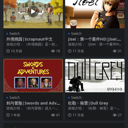
Switch
Switch
外境桃园|Scrapnaut中文
Jisei：第一个案件HD|Jisei: T
he First Case HD
游戏介绍： 《外境桃园》是一款生
游戏介绍： 《Jisei：第一个案件H
存建造类的沙盒类动作冒险游戏，
D》是一款非常有趣的文字游戏。
10 月前
18
11 月前
31
游戏中玩家可以一边...
一个名不见...
Switch
Switch
剑与冒险|Swords and Adve
杜勒・格雷|Dull Grey
ntures
游戏介绍： 《剑与冒险》进入一个
游戏介绍： 《杜勒・格雷》是一部
梦幻般的世界，寻找名声和荣耀！
关于成长的获奖视觉小说。它讲述
1 年前
41
11 月前
27
经典RPG，直接...
了母亲和儿子，自由...