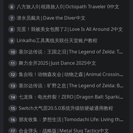
八方旅人0|歧路旅人0|Octopath Traveler 0中文
6
潜水员戴夫|Dave the Diver中文
7
完蛋！我被美女包围了2|Love Is All Around 2中文
8
Linkalho工具离线关联任天堂账户教程
9
塞尔达传说：王国之泪|The Legend of Zelda: Tears of the Kingdom中文
10
舞力全开2025|Just Dance 2025中文
11
集合啦！动物森友会|动物之森|Animal Crossing: New Horizons中文
12
塞尔达传说：旷野之息|The Legend of Zelda: Breath of the Wild中文
13
七龙珠：电光炸裂！ZERO|Dragon Ball: Sparking! Zero中文
14
Switch大气层20.5.0系统升级软硬破通用教程
15
朋友收集：梦想生活|Tomodachi Life: Living the Dream中文
16
合金弹头：战略版|Metal Slug Tactics中文
17