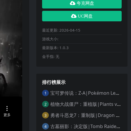
夸克网盘
UC网盘
最近更新:
2026-04-15
游戏大小:
最新版本:
1.0.3
金手指:
无
排行榜展示
宝可梦传说：Z-A|Pokémon Legends: Z-A中文
1
植物大战僵尸：重植版|Plants vs. Zombies: Replanted中文
2
勇者斗恶龙7：重制版|Dragon Quest VII Reimagined中文
3
古墓丽影：决定版|Tomb Raider: Definitive Edition中文
4