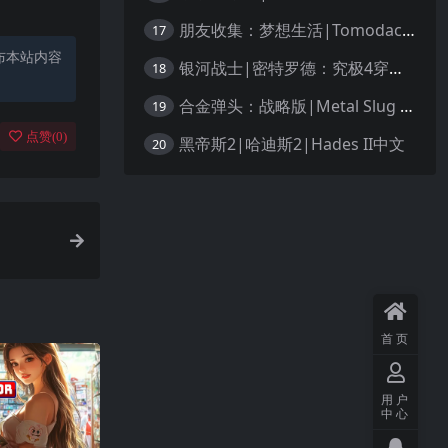
朋友收集：梦想生活|Tomodachi Life: Living the Dream中文
17
布本站内容
银河战士|密特罗德：究极4穿越未知|Metroid Prime 4: Beyond中文
18
合金弹头：战略版|Metal Slug Tactics中文
19
点赞(
0
)
黑帝斯2|哈迪斯2|Hades II中文
20
首页
用户
中心