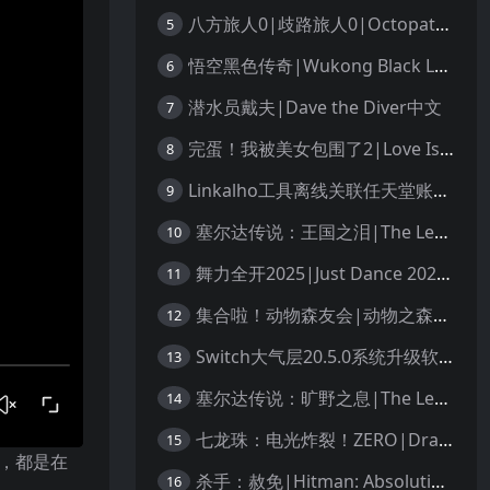
八方旅人0|歧路旅人0|Octopath Traveler 0中文
5
悟空黑色传奇|Wukong Black Legend
6
潜水员戴夫|Dave the Diver中文
7
完蛋！我被美女包围了2|Love Is All Around 2中文
8
Linkalho工具离线关联任天堂账户教程
9
塞尔达传说：王国之泪|The Legend of Zelda: Tears of the Kingdom中文
10
舞力全开2025|Just Dance 2025中文
11
集合啦！动物森友会|动物之森|Animal Crossing: New Horizons中文
12
Switch大气层20.5.0系统升级软硬破通用教程
13
塞尔达传说：旷野之息|The Legend of Zelda: Breath of the Wild中文
14
七龙珠：电光炸裂！ZERO|Dragon Ball: Sparking! Zero中文
15
事，都是在
杀手：赦免|Hitman: Absolution汉化
16