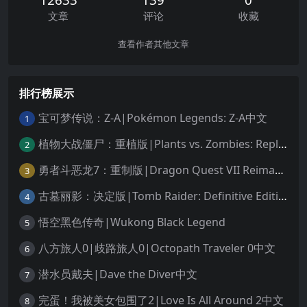
文章
评论
收藏
查看作者其他文章
排行榜展示
宝可梦传说：Z-A|Pokémon Legends: Z-A中文
1
植物大战僵尸：重植版|Plants vs. Zombies: Replanted中文
2
勇者斗恶龙7：重制版|Dragon Quest VII Reimagined中文
3
古墓丽影：决定版|Tomb Raider: Definitive Edition中文
4
悟空黑色传奇|Wukong Black Legend
5
八方旅人0|歧路旅人0|Octopath Traveler 0中文
6
潜水员戴夫|Dave the Diver中文
7
完蛋！我被美女包围了2|Love Is All Around 2中文
8