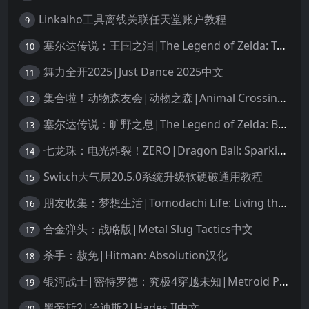
Linkalho工具离线关联任天堂账户教程
9
塞尔达传说：王国之泪|The Legend of Zelda: Tears of the Kingdom中文
10
舞力全开2025|Just Dance 2025中文
11
集合啦！动物森友会|动物之森|Animal Crossing: New Horizons中文
12
塞尔达传说：旷野之息|The Legend of Zelda: Breath of the Wild中文
13
七龙珠：电光炸裂！ZERO|Dragon Ball: Sparking! Zero中文
14
Switch大气层20.5.0系统升级软硬破通用教程
15
朋友收集：梦想生活|Tomodachi Life: Living the Dream中文
16
合金弹头：战略版|Metal Slug Tactics中文
17
杀手：赦免|Hitman: Absolution汉化
18
银河战士|密特罗德：究极4穿越未知|Metroid Prime 4: Beyond中文
19
黑帝斯2|哈迪斯2|Hades II中文
20