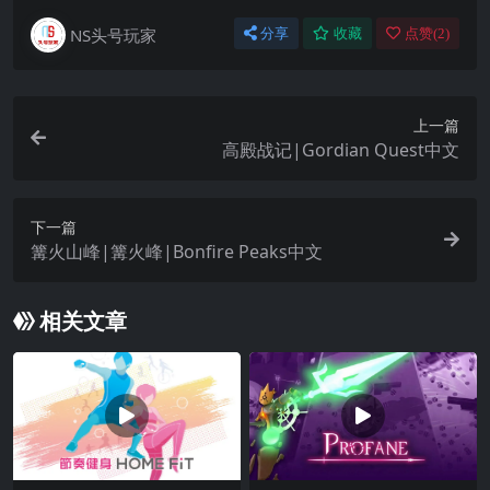
NS头号玩家
分享
收藏
点赞(
2
)
上一篇
高殿战记|Gordian Quest中文
下一篇
篝火山峰|篝火峰|Bonfire Peaks中文
相关文章