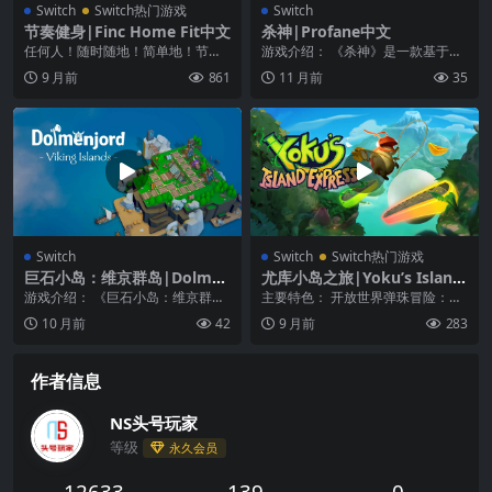
Switch
Switch热门游戏
Switch
节奏健身|Finc Home Fit中文
杀神|Profane中文
任何人！随时随地！简单地！节奏
游戏介绍： 《杀神》是一款基于时
健身！ 日常生活中需要活力吗？ 为
间的 3D 首领速杀弹幕游戏在游戏
9 月前
861
11 月前
35
您推荐独特灵活的...
中，玩家必须在...
Switch
Switch
Switch热门游戏
巨石小岛：维京群岛|Dolmen
尤库小岛之旅|Yoku’s Island
jord: Viking Islands中文
Express中文
游戏介绍： 《巨石小岛：维京群
主要特色： 开放世界弹珠冒险：采
岛》在这个逻辑益智游戏中，安排
用了独特的弹珠式平台跳跃玩法，Y
10 月前
42
9 月前
283
维京人在岛屿上的村庄...
oku’s Is...
作者信息
NS头号玩家
等级
永久会员
12633
139
0