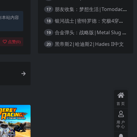
朋友收集：梦想生活|Tomodachi Life: Living the Dream中文
17
布本站内容
银河战士|密特罗德：究极4穿越未知|Metroid Prime 4: Beyond中文
18
合金弹头：战略版|Metal Slug Tactics中文
19
点赞(
0
)
黑帝斯2|哈迪斯2|Hades II中文
20
首页
用户
中心