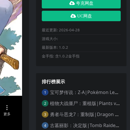
夸克网盘
UC网盘
最近更新:
2026-04-28
游戏大小:
最新版本:
1.0.2
金手指:
含1.0.2金手指
排行榜展示
宝可梦传说：Z-A|Pokémon Legends: Z-A中文
1
植物大战僵尸：重植版|Plants vs. Zombies: Replanted中文
2
勇者斗恶龙7：重制版|Dragon Quest VII Reimagined中文
3
古墓丽影：决定版|Tomb Raider: Definitive Edition中文
4