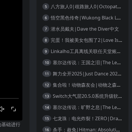
八方旅人0|歧路旅人0|Octopath Traveler 0中文
5
悟空黑色传奇|Wukong Black Legend
6
潜水员戴夫|Dave the Diver中文
7
完蛋！我被美女包围了2|Love Is All Around 2中文
8
Linkalho工具离线关联任天堂账户教程
9
塞尔达传说：王国之泪|The Legend of Zelda: Tears of the Kingdom中文
10
舞力全开2025|Just Dance 2025中文
11
集合啦！动物森友会|动物之森|Animal Crossing: New Horizons中文
12
Switch大气层20.5.0系统升级软硬破通用教程
13
塞尔达传说：旷野之息|The Legend of Zelda: Breath of the Wild中文
14
七龙珠：电光炸裂！ZERO|Dragon Ball: Sparking! Zero中文
15
本为基础进行
杀手：赦免|Hitman: Absolution汉化
16