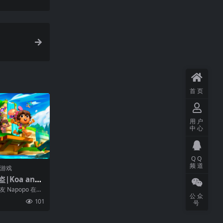
首页
用户
中心
QQ
频道
门游戏
Koa and
s of Mara中文
 Napopo 在马
公众
冒险！智胜...
101
号