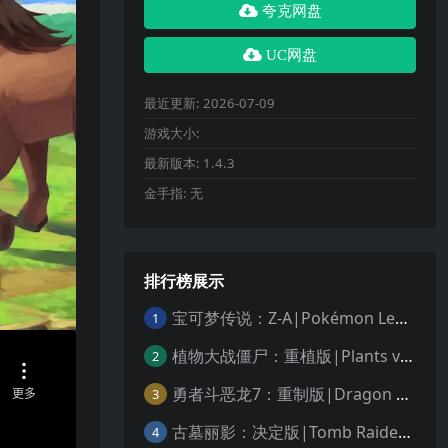
夸克网盘
UC网盘
最近更新:
2026-07-09
游戏大小:
最新版本:
1.4.3
金手指:
无
排行榜展示
宝可梦传说：Z-A|Pokémon Legends: Z-A中文
1
植物大战僵尸：重植版|Plants vs. Zombies: Replanted中文
2
勇者斗恶龙7：重制版|Dragon Quest VII Reimagined中文
3
古墓丽影：决定版|Tomb Raider: Definitive Edition中文
4