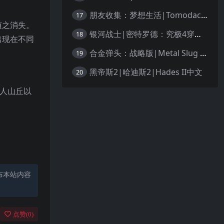
朋友收集：梦想生活|Tomodachi Life: Living the Dream中文
17
随之消失。
银河战士|密特罗德：究极4穿越未知|Metroid Prime 4: Beyond中文
18
出现在不同
合金弹头：战略版|Metal Slug Tactics中文
19
黑帝斯2|哈迪斯2|Hades II中文
20
人山丘以
布本站内容
点赞(
0
)