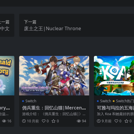
上一篇
下一篇
p中文
废土之王|Nuclear Throne
Switch
Switch
Switch热
ory中
佣兵重生：回忆山猫|Mercena
可雅与玛拉的五海盗|
ries Rebirth: Call of the Wil
the Five Pirate
款益智
游戏介绍： 《佣兵重生：回忆山猫|》一
加入 Koa 和她最好的朋友
d Lynx
题，非
款战术角色扮演游戏。佣兵传说第六
拉岛进行一场惊险刺激的
16
10 月前
0
0
94
9 月前
0
0
作。以奇幻...