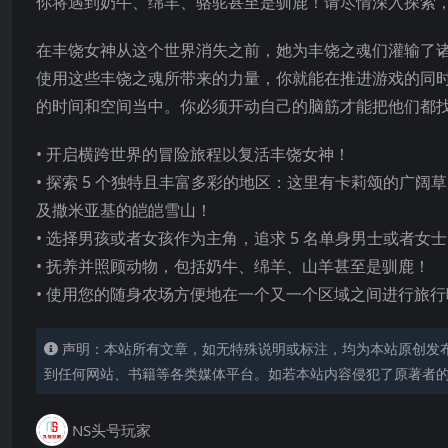
你将遇到奶牛、绵羊、骆驼甚至是驯鹿！请尽情深入探索
在丰饶女神从这个世界消失之前，她为丰饶之魂们灌输了
使用这些丰饶之魂所带来的力量，你就能在推进游戏的同
的时间和空间当中。你必须开动自己的脑筋才能把他们都
• 开启横跨世界的冒险旅程以复活丰饶女神！
• 探索 5 个独特且丰富多彩的地区：这里
有卡莉颂的广阔草
及撒米亚基的皑皑雪山！
• 选择男孩或者女孩作为主角，追求 5 名单身男士或者
• 抚养并照顾动物，包括奶牛、绵羊、山羊甚至是驯鹿！
• 使用您的随身农场方便地在一个又一个区域之间进行旅行
声明：本站所有文章，如无特殊说明或标注，均为本站原创发
到任何网站、书籍等各类媒体平台。如若本站内容侵犯了原著者
NS头号玩家