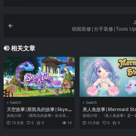
胡闹装修|分手装修|Tools U
相关文章
Switch
Switch
天空故事|斯凯岛的故事|Skye T
美人鱼故事|Mermaid St
ales中文
文
游戏介绍： 《斯凯岛的故事》欢乐世界
游戏介绍： 《美人鱼故事》是一
期待你的到来！ 和友善的小龙丝凯一
拼图游戏，以一只小美人鱼为主
10 月前
0
0
19
10 月前
0
0
起，在《斯...
常可爱的卡...