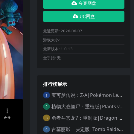
夸克网盘
UC网盘
最近更新:
2026-06-07
游戏大小:
最新版本:
1.0.13
金手指:
无
排行榜展示
宝可梦传说：Z-A|Pokémon Legends: Z-A中文
1
植物大战僵尸：重植版|Plants vs. Zombies: Replanted中文
2
勇者斗恶龙7：重制版|Dragon Quest VII Reimagined中文
3
古墓丽影：决定版|Tomb Raider: Definitive Edition中文
4