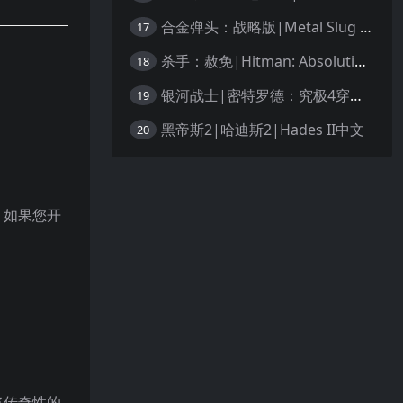
合金弹头：战略版|Metal Slug Tactics中文
17
杀手：赦免|Hitman: Absolution汉化
18
银河战士|密特罗德：究极4穿越未知|Metroid Prime 4: Beyond中文
19
黑帝斯2|哈迪斯2|Hades II中文
20
！如果您开
将传奇性的