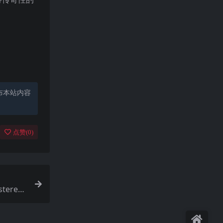
布本站内容
点赞(
0
)
tered