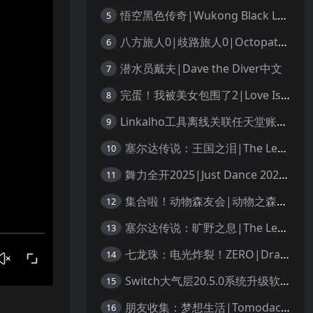
悟空黑色传奇|Wukong Black Legend
5
八方旅人0|歧路旅人0|Octopath Traveler 0中文
6
潜水员戴夫|Dave the Diver中文
7
完蛋！我被美女包围了2|Love Is All Around 2中文
8
Linkalho工具离线关联任天堂账户教程
9
塞尔达传说：王国之泪|The Legend of Zelda: Tears of the Kingdom中文
10
舞力全开2025|Just Dance 2025中文
11
集合啦！动物森友会|动物之森|Animal Crossing: New Horizons中文
12
塞尔达传说：旷野之息|The Legend of Zelda: Breath of the Wild中文
13
七龙珠：电光炸裂！ZERO|Dragon Ball: Sparking! Zero中文
14
Switch大气层20.5.0系统升级软硬破通用教程
15
朋友收集：梦想生活|Tomodachi Life: Living the Dream中文
16