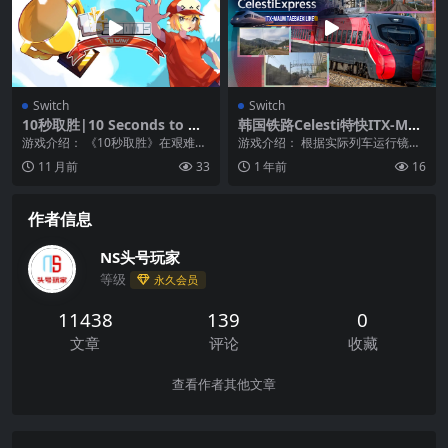
Switch
Switch
10秒取胜|10 Seconds to Wi
韩国铁路Celesti特快ITX-MA
n
UM太白线|Korean Rail Cele
游戏介绍： 《10秒取胜》在艰难但
游戏介绍： 根据实际列车运行镜头
sti Express ITX-MAUM Taeb
精准的平台化挑战中，尽可能快地
直接控制火车的模拟游戏！只需简
11 月前
33
1 年前
16
aek Line中文
实现目标！ 扮演...
单操作上下 exc...
作者信息
NS头号玩家
等级
永久会员
11438
139
0
文章
评论
收藏
查看作者其他文章