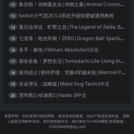
集合啦！动物森友会|动物之森|Animal Crossing: New Horizons中文
12
Switch大气层20.5.0系统升级软硬破通用教程
13
塞尔达传说：旷野之息|The Legend of Zelda: Breath of the Wild中文
14
七龙珠：电光炸裂！ZERO|Dragon Ball: Sparking! Zero中文
15
杀手：赦免|Hitman: Absolution汉化
16
朋友收集：梦想生活|Tomodachi Life: Living the Dream中文
17
银河战士|密特罗德：究极4穿越未知|Metroid Prime 4: Beyond中文
18
合金弹头：战略版|Metal Slug Tactics中文
19
黑帝斯2|哈迪斯2|Hades II中文
20
免责声明：本站资源均源自网络，诺涉及您的版权，知识产权或其他利益，请附
上版权证明邮件告知。收到您的邮件后，我们将在72小时内删除 联系邮箱：
1245294496@qq.com