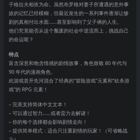
子格拉夫相依为命。虽然布罗格对妻子所遭遇的意外事
故的记忆已经模糊，但最近发生的一系列事件逐渐让惨
剧的真相付出水面……甚至影响到了父子俩的人生。
他们究竟能否从这个颓废的社会中逆流而上，挑战自己
的命运呢？
特点
富含深意和饱含情感的剧情故事，角色致敬 80 年代与
90
年代的漫画角色。
此游戏首开先河混合了经典的“冒险游戏”元素和“砍杀游
戏”的 RPG 元素！
– 完美支持简体中文文本！
– 可以通过智力……或者蛮力去解谜！
– 你的每个选择都会影响剧情走向！
– 提供简单模式：适合只注重剧情的玩家！（可省略战
斗）