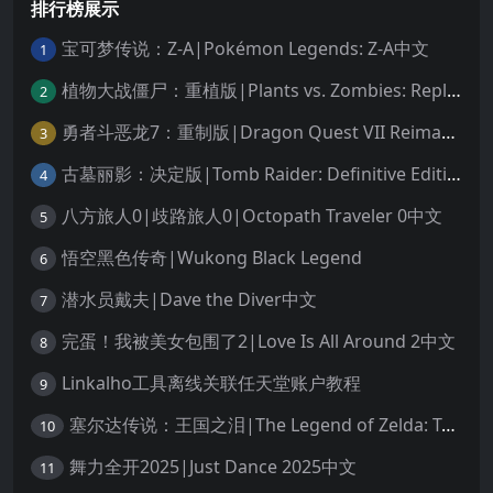
排行榜展示
宝可梦传说：Z-A|Pokémon Legends: Z-A中文
1
植物大战僵尸：重植版|Plants vs. Zombies: Replanted中文
2
勇者斗恶龙7：重制版|Dragon Quest VII Reimagined中文
3
古墓丽影：决定版|Tomb Raider: Definitive Edition中文
4
八方旅人0|歧路旅人0|Octopath Traveler 0中文
5
悟空黑色传奇|Wukong Black Legend
6
潜水员戴夫|Dave the Diver中文
7
完蛋！我被美女包围了2|Love Is All Around 2中文
8
Linkalho工具离线关联任天堂账户教程
9
塞尔达传说：王国之泪|The Legend of Zelda: Tears of the Kingdom中文
10
舞力全开2025|Just Dance 2025中文
11