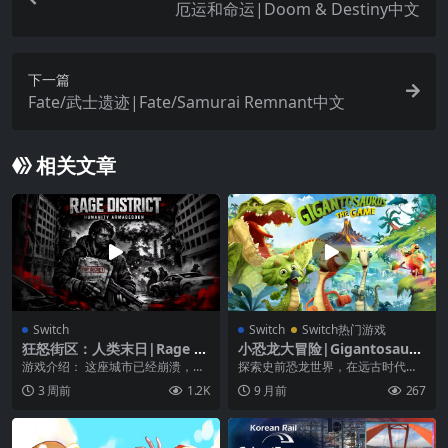
厄运和命运|Doom & Destiny中文
下一篇
Fate/武士遗迹|Fate/Samurai Remnant中文
相关文章
Switch
Switch
Switch热门游戏
狂怒街区：人类末日|Rage Di
小恐龙大冒险|Gigantosauru
strict: Humanity Armaged
s: The Game中文
游戏介绍： 这座城市已经崩溃，生
探索史前恐龙世界，在远古时代中
don
存成为你唯一的目标。 在《愤怒之
急速驰骋。迪士尼恐龙传说结合了
3 周前
1.2K
9 月前
267
地——人类末日》...
竞速挑战，拯救世界大...