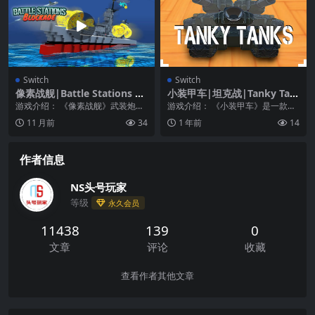
Switch
Switch
像素战舰|Battle Stations Bl
小装甲车|坦克战|Tanky Tan
ockade中文
ks
游戏介绍： 《像素战舰》武装炮
游戏介绍： 《小装甲车》是一款激
塔，在危险的水域指挥炮艇时瞄
烈的快节奏坦克射击游戏。此款游
11 月前
34
1 年前
14
准！ 指挥一艘炮艇执行...
戏充满乐趣，简单易...
作者信息
NS头号玩家
等级
永久会员
11438
139
0
文章
评论
收藏
查看作者其他文章