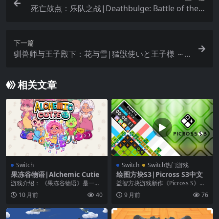
死亡鼓点：乐队之战|Deathbulge: Battle of the B
ands
下一篇
驯兽师与王子殿下：花与雪|猛獣使いと王子様 ～Fl
ower ＆ Snow～
相关文章
Switch
Switch
Switch热门游戏
果冻谷物语|Alchemic Cutie
绘图方块S3|Picross S3中文
游戏介绍： 《果冻谷物语》是一款
益智方块游戏新作《Picross S》登
健康放松的RPG游戏，设置在色彩
陆任天堂 Switch 后，现推出续篇 ...
10 月前
40
9 月前
76
丰富的温巴岛上。...