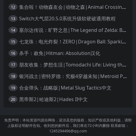
集合啦！动物森友会|动物之森|Animal Crossing: New Horizons中文
12
Switch大气层20.5.0系统升级软硬破通用教程
13
塞尔达传说：旷野之息|The Legend of Zelda: Breath of the Wild中文
14
七龙珠：电光炸裂！ZERO|Dragon Ball: Sparking! Zero中文
15
杀手：赦免|Hitman: Absolution汉化
16
朋友收集：梦想生活|Tomodachi Life: Living the Dream中文
17
银河战士|密特罗德：究极4穿越未知|Metroid Prime 4: Beyond中文
18
合金弹头：战略版|Metal Slug Tactics中文
19
黑帝斯2|哈迪斯2|Hades II中文
20
免责声明：本站资源均源自网络，诺涉及您的版权，知识产权或其他利益，请附
上版权证明邮件告知。收到您的邮件后，我们将在72小时内删除 联系邮箱：
1245294496@qq.com