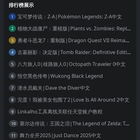
排行榜展示
宝可梦传说：Z-A|Pokémon Legends: Z-A中文
1
植物大战僵尸：重植版|Plants vs. Zombies: Replanted中文
2
勇者斗恶龙7：重制版|Dragon Quest VII Reimagined中文
3
古墓丽影：决定版|Tomb Raider: Definitive Edition中文
4
八方旅人0|歧路旅人0|Octopath Traveler 0中文
5
悟空黑色传奇|Wukong Black Legend
6
潜水员戴夫|Dave the Diver中文
7
完蛋！我被美女包围了2|Love Is All Around 2中文
8
Linkalho工具离线关联任天堂账户教程
9
塞尔达传说：王国之泪|The Legend of Zelda: Tears of the Kingdom中文
10
舞力全开2025|Just Dance 2025中文
11