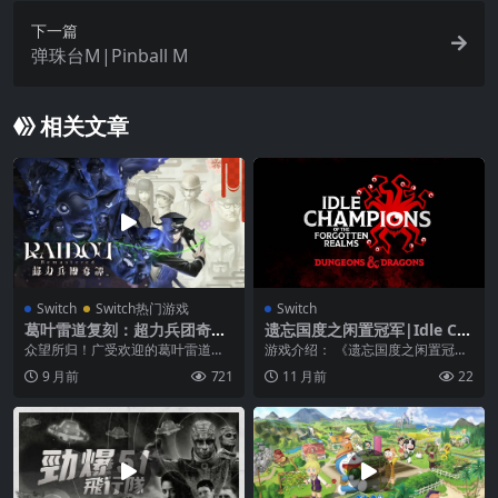
下一篇
弹珠台M|Pinball M
相关文章
Switch
Switch热门游戏
Switch
葛叶雷道复刻：超力兵团奇
遗忘国度之闲置冠军|Idle Ch
谭|Raidou Remastered: Th
ampions of the Forgotten
众望所归！广受欢迎的葛叶雷道的
游戏介绍： 《遗忘国度之闲置冠
e Mystery of the Soulless A
Realms
故事迎来复刻，重返舞台！凭借恶
军》是一款以龙与地下城为题材的
9 月前
721
11 月前
22
rmy中文
魔之力解开谜团，以畅...
点击冒险游戏。召集一...