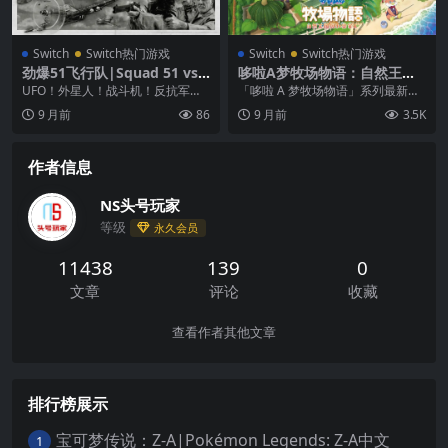
Switch
Switch热门游戏
Switch
Switch热门游戏
劲爆51飞行队|Squad 51 vs.
哆啦A梦牧场物语：自然王国
the Flying Saucers中文
与和乐家人|Doraemon Stor
UFO！外星人！战斗机！反抗军！
「哆啦 A 梦牧场物语」系列最新作
y of Seasons: Friends of th
突突突！经典的 2D 战斗与黑白的 3
品。本系列是由高人气角色「哆啦
9 月前
86
9 月前
3.5K
e Great Kingdom中文
D 场景在...
A 梦」加入了...
作者信息
NS头号玩家
等级
永久会员
11438
139
0
文章
评论
收藏
查看作者其他文章
排行榜展示
宝可梦传说：Z-A|Pokémon Legends: Z-A中文
1