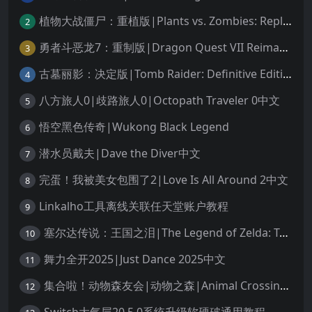
植物大战僵尸：重植版|Plants vs. Zombies: Replanted中文
2
勇者斗恶龙7：重制版|Dragon Quest VII Reimagined中文
3
古墓丽影：决定版|Tomb Raider: Definitive Edition中文
4
八方旅人0|歧路旅人0|Octopath Traveler 0中文
5
悟空黑色传奇|Wukong Black Legend
6
潜水员戴夫|Dave the Diver中文
7
完蛋！我被美女包围了2|Love Is All Around 2中文
8
Linkalho工具离线关联任天堂账户教程
9
塞尔达传说：王国之泪|The Legend of Zelda: Tears of the Kingdom中文
10
舞力全开2025|Just Dance 2025中文
11
集合啦！动物森友会|动物之森|Animal Crossing: New Horizons中文
12