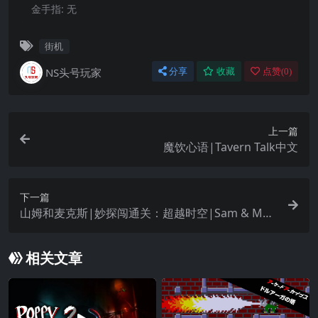
金手指:
无
街机
NS头号玩家
分享
收藏
点赞(
0
)
上一篇
魔饮心语|Tavern Talk中文
下一篇
山姆和麦克斯|妙探闯通关：超越时空|Sam & Ma
x: Beyond Time and Space
相关文章