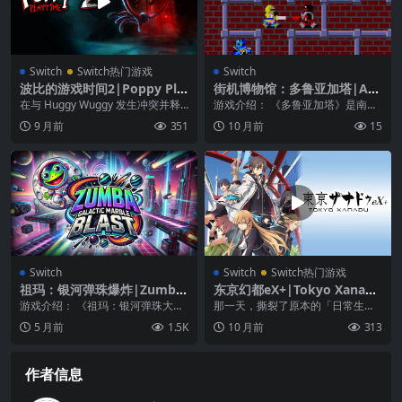
Switch
Switch热门游戏
Switch
波比的游戏时间2|Poppy Pla
街机博物馆：多鲁亚加塔|Arc
ytime: Chapter 2
ade Archives: The Tower of
在与 Huggy Wuggy 发生冲突并释
游戏介绍： 《多鲁亚加塔》是南梦
Druaga
放 Poppy 之后，您必须深入 Pl...
宫（现万代南梦宫娱乐）于 1984
9 月前
351
10 月前
15
年发行的动作...
Switch
Switch
Switch热门游戏
祖玛：银河弹珠爆炸|Zumba:
东京幻都eX+|Tokyo Xanadu
Galactic Marble Blast中文
eX+中文
游戏介绍： 《祖玛：银河弹珠大作
那一天，撕裂了原本的「日常生
战》将你带入一个充满活力的科幻
活」。 自从遇到“异界化”的那晚，
5 月前
1.5K
10 月前
313
宇宙，在这里，你这...
高中生“时坂洸”的...
作者信息