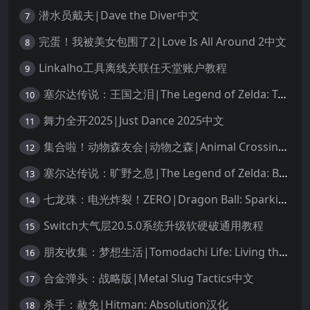
潜水员戴夫|Dave the Diver中文
7
完蛋！我被美女包围了2|Love Is All Around 2中文
8
Linkalho工具离线关联任天堂账户教程
9
塞尔达传说：王国之泪|The Legend of Zelda: Tears of the Kingdom中文
10
舞力全开2025|Just Dance 2025中文
11
集合啦！动物森友会|动物之森|Animal Crossing: New Horizons中文
12
塞尔达传说：旷野之息|The Legend of Zelda: Breath of the Wild中文
13
七龙珠：电光炸裂！ZERO|Dragon Ball: Sparking! Zero中文
14
Switch大气层20.5.0系统升级软硬破通用教程
15
朋友收集：梦想生活|Tomodachi Life: Living the Dream中文
16
合金弹头：战略版|Metal Slug Tactics中文
17
杀手：赦免|Hitman: Absolution汉化
18