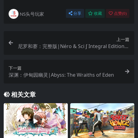
NS头号玩家
分享
收藏
点赞(
0
)
上一篇
尼罗和赛：完整版|Néro & Sci ∫ Integral Edition中
文
下一篇
深渊：伊甸园幽灵|Abyss: The Wraiths of Eden
相关文章