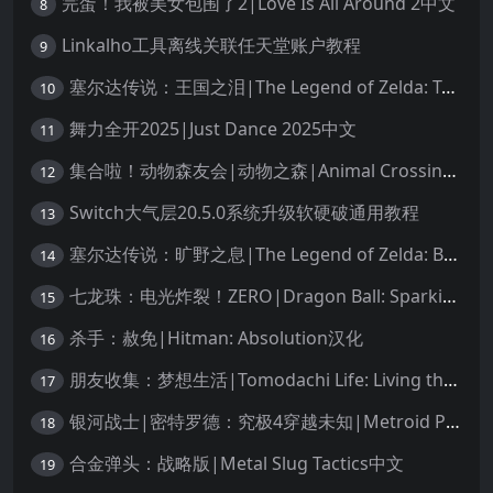
完蛋！我被美女包围了2|Love Is All Around 2中文
8
Linkalho工具离线关联任天堂账户教程
9
塞尔达传说：王国之泪|The Legend of Zelda: Tears of the Kingdom中文
10
舞力全开2025|Just Dance 2025中文
11
集合啦！动物森友会|动物之森|Animal Crossing: New Horizons中文
12
Switch大气层20.5.0系统升级软硬破通用教程
13
塞尔达传说：旷野之息|The Legend of Zelda: Breath of the Wild中文
14
七龙珠：电光炸裂！ZERO|Dragon Ball: Sparking! Zero中文
15
杀手：赦免|Hitman: Absolution汉化
16
朋友收集：梦想生活|Tomodachi Life: Living the Dream中文
17
银河战士|密特罗德：究极4穿越未知|Metroid Prime 4: Beyond中文
18
合金弹头：战略版|Metal Slug Tactics中文
19