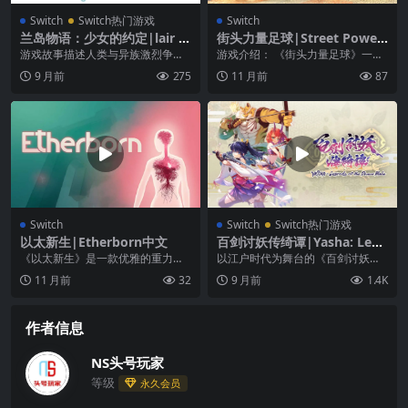
Switch
Switch热门游戏
Switch
兰岛物语：少女的约定|lair la
街头力量足球|Street Power
nd story中文
Football中文
游戏故事描述人类与异族激烈争
游戏介绍： 《街头力量足球》一款
斗，异族侵略者将兰岛王城数百年
关于街头足球的体育运动游戏，在
9 月前
275
11 月前
87
的基业破坏得体无完肤，...
这个城市的各个街道...
Switch
Switch
Switch热门游戏
以太新生|Etherborn中文
百剑讨妖传绮谭|Yasha: Lege
nds of the Demon Blade中
《以太新生》是一款优雅的重力谜
以江户时代为舞台的《百剑讨妖传
文
题游戏;一款建立在探索和理解重力
绮谭》是一款以奇幻冒险为主轴的
11 月前
32
9 月前
1.4K
转换结构上的环境解...
Roguelite...
作者信息
NS头号玩家
等级
永久会员