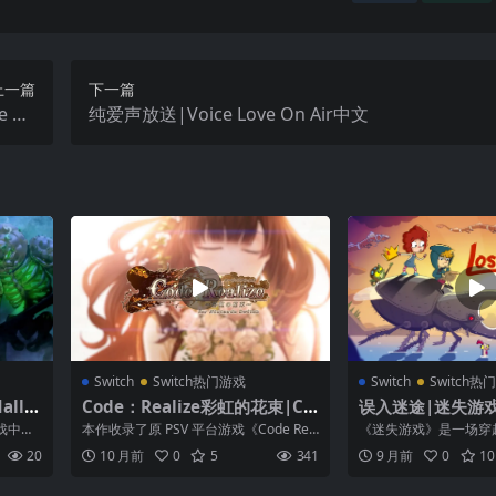
上一篇
下一篇
 Da
纯爱声放送|Voice Love On Air中文
ed中文
Switch
Switch热门游戏
Switch
Switch热
allo
Code：Realize彩虹的花束|Co
误入迷途|迷失游戏|L
de: Realize – Bouquet of Rai
ay中文
戏中玩
本作收录了原 PSV 平台游戏《Code Rea
《迷失游戏》是一场穿
nbows
森林中
lize 创世的姫君》与 Fan...
程，一路充满精心设计
20
10 月前
0
5
341
9 月前
0
10
彩的角色。扮...