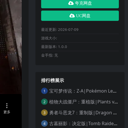
夸克网盘
UC网盘
最近更新:
2026-07-09
游戏大小:
最新版本:
1.0.0
金手指:
无
排行榜展示
宝可梦传说：Z-A|Pokémon Legends: Z-A中文
1
植物大战僵尸：重植版|Plants vs. Zombies: Replanted中文
2
勇者斗恶龙7：重制版|Dragon Quest VII Reimagined中文
3
古墓丽影：决定版|Tomb Raider: Definitive Edition中文
4