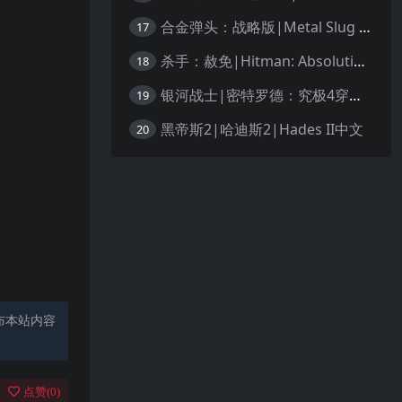
合金弹头：战略版|Metal Slug Tactics中文
17
杀手：赦免|Hitman: Absolution汉化
18
银河战士|密特罗德：究极4穿越未知|Metroid Prime 4: Beyond中文
19
黑帝斯2|哈迪斯2|Hades II中文
20
布本站内容
点赞(
0
)