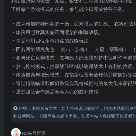
利用被归类为突击、支援、狙击和工程师的武器独特特性
了解每个游戏模式的任务，参与战斗以完成特殊任务。
・成为维加特种部队的一员，面对强大的仇敌。 在科幻战
・体验用照片真实感画面渲染的刺激战场。
・享受利用四位角色特点的战略玩法。
・四名网络朋克角色！ 突击（步枪）、支援（霰弹枪）、
・参与死亡竞赛模式，在与敌人的直接对抗中证明你卓越
・参与控制模式，捕获战斗区域以确保战术上有利的位置
・体验搜索与摧毁模式，在指定位置安放炸药并防御拆除
・通过精确瞄准和倾斜系统实现枪械控制的最大化来获得
・通过团队合作感受激动人心的胜利快感。
声明：本站所有文章，如无特殊说明或标注，均为本站原创发
到任何网站、书籍等各类媒体平台。如若本站内容侵犯了原著者
NS头号玩家