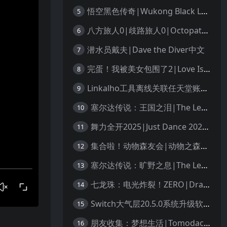
悟空黑色传奇|Wukong Black Legend
5
八方旅人0|歧路旅人0|Octopath Traveler 0中文
6
潜水员戴夫|Dave the Diver中文
7
完蛋！我被美女包围了2|Love Is All Around 2中文
8
Linkalho工具离线关联任天堂账户教程
9
塞尔达传说：王国之泪|The Legend of Zelda: Tears of the Kingdom中文
10
舞力全开2025|Just Dance 2025中文
11
集合啦！动物森友会|动物之森|Animal Crossing: New Horizons中文
12
塞尔达传说：旷野之息|The Legend of Zelda: Breath of the Wild中文
13
七龙珠：电光炸裂！ZERO|Dragon Ball: Sparking! Zero中文
14
Switch大气层20.5.0系统升级软硬破通用教程
15
朋友收集：梦想生活|Tomodachi Life: Living the Dream中文
16