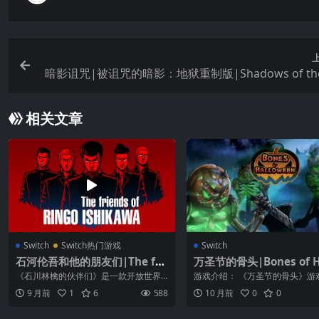
暗影诅咒|被诅咒的暗影：地狱重制版|Shadows of the
mned: Hella Remaster
相关文章
Switch
Switch热门游戏
Switch
石河伦吾和他的朋友们|The fri
万圣节的骨头|Bones of H
ends of Ringo Ishikawa中文
ween中文
《石川林檎的伙伴们》是一款开放世界
游戏介绍： 《万圣节的骨头》游
的横版动作游戏，游戏中你扮演不良学
家扮演的主角在城堡附近的黑暗
9 月前
1
6
588
10 月前
0
0
生中的头目石...
醒来，并遭...