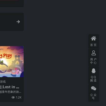
首页
用户
中心
QQ
频道
门游戏
ost in Pl
越童年想象的旅
公众
的谜题和丰富多
1.2K
号