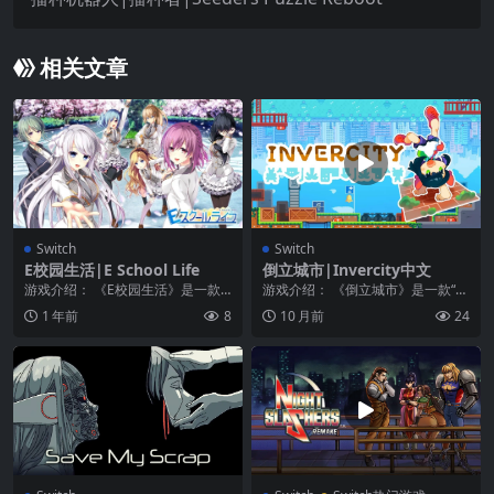
相关文章
Switch
Switch
E校园生活|E School Life
倒立城市|Invercity中文
游戏介绍： 《E校园生活》是一款
游戏介绍： 《倒立城市》是一款“重
以青春校园、同居日常与恋爱互动
力反转益智游戏”，玩家要透过“倒
1 年前
8
10 月前
24
为核心的作品，讲述...
立”和“世界反...