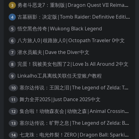
勇者斗恶龙7：重制版|Dragon Quest VII Reimagined中文
3
古墓丽影：决定版|Tomb Raider: Definitive Edition中文
4
悟空黑色传奇|Wukong Black Legend
5
八方旅人0|歧路旅人0|Octopath Traveler 0中文
6
潜水员戴夫|Dave the Diver中文
7
完蛋！我被美女包围了2|Love Is All Around 2中文
8
Linkalho工具离线关联任天堂账户教程
9
塞尔达传说：王国之泪|The Legend of Zelda: Tears of the Kingdom中文
10
舞力全开2025|Just Dance 2025中文
11
集合啦！动物森友会|动物之森|Animal Crossing: New Horizons中文
12
塞尔达传说：旷野之息|The Legend of Zelda: Breath of the Wild中文
13
七龙珠：电光炸裂！ZERO|Dragon Ball: Sparking! Zero中文
14