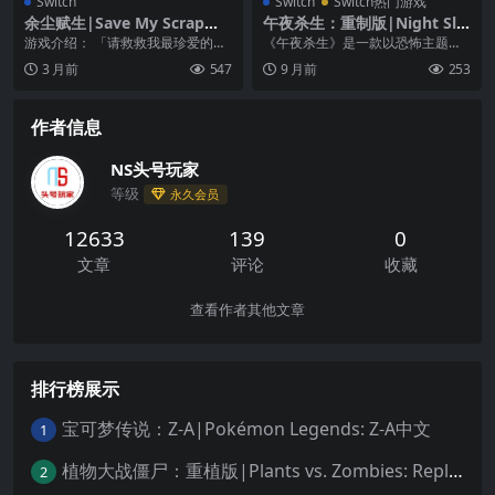
Switch
Switch
Switch热门游戏
余尘赋生|Save My Scrap中
午夜杀生：重制版|Night Sla
文
shers: Remake中文
游戏介绍： 「请救救我最珍爱的人
《午夜杀生》是一款以恐怖主题格
吧！」 游戏中的你是一名刚刚接到
斗游戏，这个噩梦般的世界里充满
3 月前
547
9 月前
253
新任务的仿生人维...
了嗜血生物和难以言表...
作者信息
NS头号玩家
等级
永久会员
12633
139
0
文章
评论
收藏
查看作者其他文章
排行榜展示
宝可梦传说：Z-A|Pokémon Legends: Z-A中文
1
植物大战僵尸：重植版|Plants vs. Zombies: Replanted中文
2