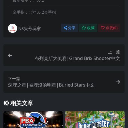
最新版本：:
1.0.2
金手指：:
含1.0.2金手指
NS头号玩家
分享
收藏
点赞(
0
)
上一篇
布列克斯大奖赛|Grand Brix Shooter中文
下一篇
深埋之星|被埋沒的明星|Buried Stars中文
相关文章