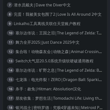
潜水员戴夫|Dave the Diver中文
7
完蛋！我被美女包围了2|Love Is All Around 2中文
8
Linkalho工具离线关联任天堂账户教程
9
塞尔达传说：王国之泪|The Legend of Zelda: Tears of the Kingdom中文
10
舞力全开2025|Just Dance 2025中文
11
集合啦！动物森友会|动物之森|Animal Crossing: New Horizons中文
12
Switch大气层20.5.0系统升级软硬破通用教程
13
塞尔达传说：旷野之息|The Legend of Zelda: Breath of the Wild中文
14
七龙珠：电光炸裂！ZERO|Dragon Ball: Sparking! Zero中文
15
杀手：赦免|Hitman: Absolution汉化
16
朋友收集：梦想生活|Tomodachi Life: Living the Dream中文
17
银河战士|密特罗德：究极4穿越未知|Metroid Prime 4: Beyond中文
18