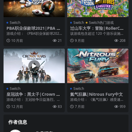
Switch
Switch
Switch热门游戏
PBA职业保龄球2021|PBA Pr
过山车大亨：冒险|RollerCoa
o Bowling 2021
ster Tycoon Adventures
游戏介绍： 《PBA职业保龄球202
该游戏包含超过 120 个游乐设施和
1》是所有保龄球迷的终极比赛！现
商店、4 个可以完全定制的游戏场
10 月前
21
9 月前
208
在你可以作为...
地，并拥有冒...
Switch
Switch
皇冠战争：黑太子|Crown W
氮气狂飙|Nitrous Fury中文
ars: The Black Prince中文
游戏介绍： 王冠纷争日益激烈。骑
游戏介绍： 《氮气狂飙》感受速
士和强盗在这片土地上横行，散播
度，掌握硝基，统治街道！ 感受速
12 月前
83
7 月前
959
毁灭的种子。在这款...
度。统治街道。 踏...
作者信息