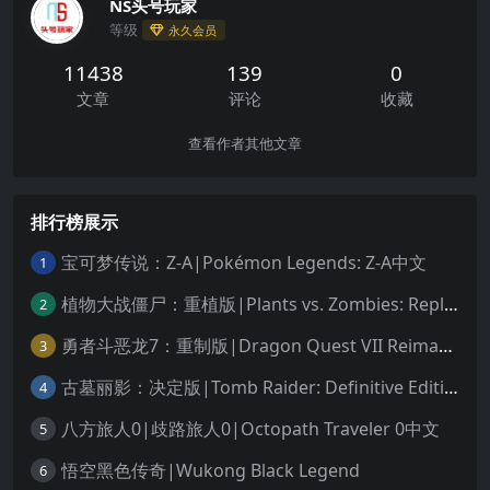
NS头号玩家
等级
永久会员
11438
139
0
文章
评论
收藏
查看作者其他文章
排行榜展示
宝可梦传说：Z-A|Pokémon Legends: Z-A中文
1
植物大战僵尸：重植版|Plants vs. Zombies: Replanted中文
2
勇者斗恶龙7：重制版|Dragon Quest VII Reimagined中文
3
古墓丽影：决定版|Tomb Raider: Definitive Edition中文
4
八方旅人0|歧路旅人0|Octopath Traveler 0中文
5
悟空黑色传奇|Wukong Black Legend
6