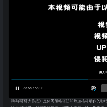
《哔哔砰砰大作战》是休闲策略塔防和热血格斗动作的独