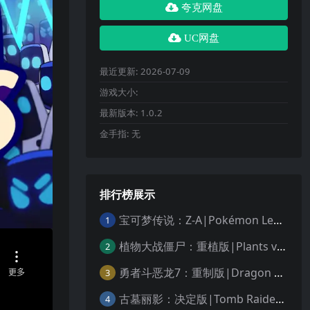
夸克网盘
UC网盘
最近更新:
2026-07-09
游戏大小:
最新版本:
1.0.2
金手指:
无
排行榜展示
宝可梦传说：Z-A|Pokémon Legends: Z-A中文
1
植物大战僵尸：重植版|Plants vs. Zombies: Replanted中文
2
勇者斗恶龙7：重制版|Dragon Quest VII Reimagined中文
3
古墓丽影：决定版|Tomb Raider: Definitive Edition中文
4