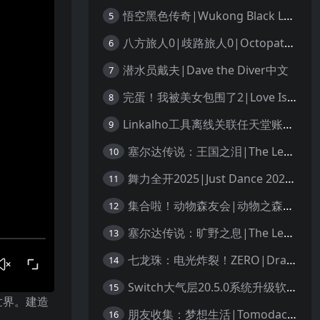
悟空黑色传奇|Wukong Black Legend
5
八方旅人0|歧路旅人0|Octopath Traveler 0中文
6
潜水员戴夫|Dave the Diver中文
7
完蛋！我被美女包围了2|Love Is All Around 2中文
8
Linkalho工具离线关联任天堂账户教程
9
塞尔达传说：王国之泪|The Legend of Zelda: Tears of the Kingdom中文
10
舞力全开2025|Just Dance 2025中文
11
集合啦！动物森友会|动物之森|Animal Crossing: New Horizons中文
12
塞尔达传说：旷野之息|The Legend of Zelda: Breath of the Wild中文
13
七龙珠：电光炸裂！ZERO|Dragon Ball: Sparking! Zero中文
14
Switch大气层20.5.0系统升级软硬破通用教程
15
世界。建造
朋友收集：梦想生活|Tomodachi Life: Living the Dream中文
16