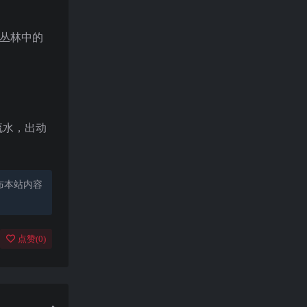
，丛林中的
流水，出动
布本站内容
点赞(
0
)