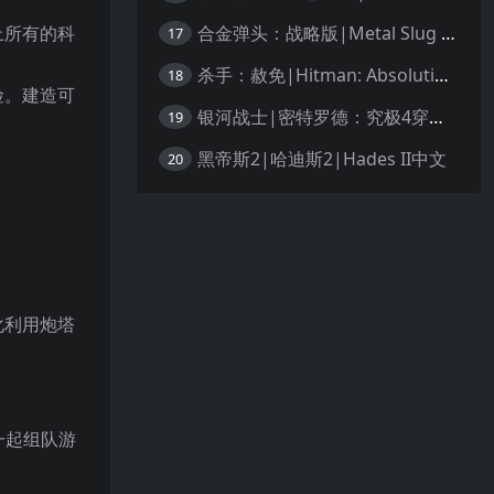
合金弹头：战略版|Metal Slug Tactics中文
上所有的科
17
杀手：赦免|Hitman: Absolution汉化
18
险。建造可
银河战士|密特罗德：究极4穿越未知|Metroid Prime 4: Beyond中文
19
黑帝斯2|哈迪斯2|Hades II中文
20
化利用炮塔
一起组队游