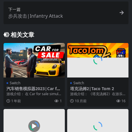
下一篇
步兵攻击|Infantry Attack
相关文章
Switch
Switch
汽车销售模拟器2023|Car for
塔克汤姆2|Taco Tom 2
Sale Simulator 2023
游戏介绍： 在 Car for sale simulat
游戏介绍： 《塔克汤姆2》在游乐
or 2023 中，你可...
园度过了令人失望的一天后，塔可
1 年前
1
10 月前
16
汤姆即将与女友莎莉...