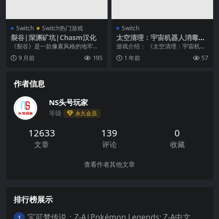
Switch
Switch热门游戏
Switch
裂谷|深渊矿坑|Chasm汉化
太空清理：宇宙机器人消毒
器|Space CleanUp: Cosmic
《裂谷》是一款像素风格的地牢冒
游戏介绍： 《太空清理：宇宙机器
Robot Disinfector
险游戏，游戏有着丰富的关卡设计
人消毒器》用你值得信赖的机器人
9 月前
195
1 年前
57
和众多的战斗设置，内...
消毒器对抗宇宙污垢...
作者信息
NS头号玩家
等级
永久会员
12633
139
0
文章
评论
收藏
查看作者其他文章
排行榜展示
宝可梦传说：Z-A|Pokémon Legends: Z-A中文
1