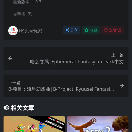
最新版本:
1.0.7
金手指:
无
NS头号玩家
分享
收藏
点赞(
2
)
上一篇
暗之眷属|Ephemeral: Fantasy on Dark中文
下一篇
B-项目：流星幻想曲|B-Project: Ryuusei Fantasia
中文
相关文章