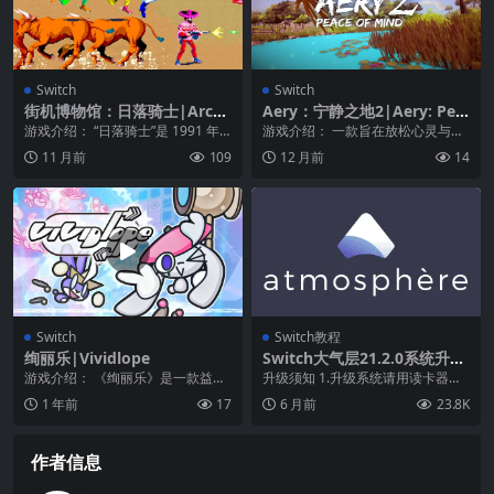
Switch
Switch
街机博物馆：日落骑士|Arcad
Aery：宁静之地2|Aery: Pea
e Archives: Sunset Riders
ce of Mind 2
游戏介绍： “日落骑士”是 1991 年
游戏介绍： 一款旨在放松心灵与精
由“KONAMI”发行的动作射击游戏。
神的互动式游戏体验。 你将化身为
11 月前
109
12 月前
14
...
一只小鸟，翱翔于...
Switch
Switch教程
绚丽乐|Vividlope
Switch大气层21.2.0系统升级
软硬破通用教程
游戏介绍： 《绚丽乐》是一款益智
升级须知 1.升级系统请用读卡器操
街机游戏，玩家的目标是用正确的
作 2.不建议用数据线传输系统文件
1 年前
17
6 月前
23.8K
颜色为舞台着色。踩...
3.请勿使...
作者信息