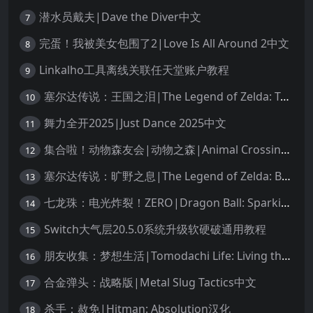
潜水员戴夫|Dave the Diver中文
7
完蛋！我被美女包围了2|Love Is All Around 2中文
8
Linkalho工具离线关联任天堂账户教程
9
塞尔达传说：王国之泪|The Legend of Zelda: Tears of the Kingdom中文
10
舞力全开2025|Just Dance 2025中文
11
集合啦！动物森友会|动物之森|Animal Crossing: New Horizons中文
12
塞尔达传说：旷野之息|The Legend of Zelda: Breath of the Wild中文
13
七龙珠：电光炸裂！ZERO|Dragon Ball: Sparking! Zero中文
14
Switch大气层20.5.0系统升级软硬破通用教程
15
朋友收集：梦想生活|Tomodachi Life: Living the Dream中文
16
合金弹头：战略版|Metal Slug Tactics中文
17
杀手：赦免|Hitman: Absolution汉化
18