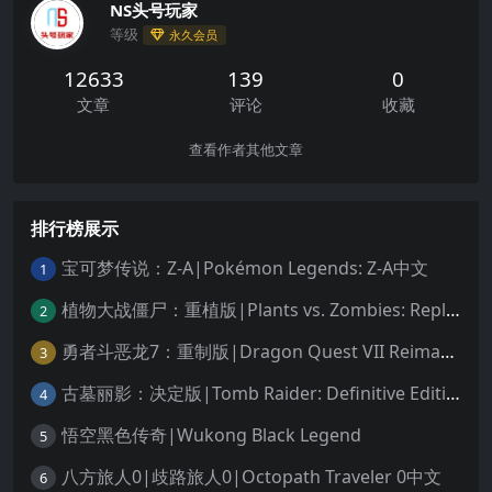
NS头号玩家
等级
永久会员
12633
139
0
文章
评论
收藏
查看作者其他文章
排行榜展示
宝可梦传说：Z-A|Pokémon Legends: Z-A中文
1
植物大战僵尸：重植版|Plants vs. Zombies: Replanted中文
2
勇者斗恶龙7：重制版|Dragon Quest VII Reimagined中文
3
古墓丽影：决定版|Tomb Raider: Definitive Edition中文
4
悟空黑色传奇|Wukong Black Legend
5
八方旅人0|歧路旅人0|Octopath Traveler 0中文
6