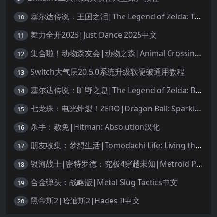
塞尔达传说：王国之泪|The Legend of Zelda: Tears of the Kingdom中文
10
舞力全开2025|Just Dance 2025中文
11
集合啦！动物森友会|动物之森|Animal Crossing: New Horizons中文
12
Switch大气层20.5.0系统升级软硬破通用教程
13
塞尔达传说：旷野之息|The Legend of Zelda: Breath of the Wild中文
14
七龙珠：电光炸裂！ZERO|Dragon Ball: Sparking! Zero中文
15
杀手：赦免|Hitman: Absolution汉化
16
朋友收集：梦想生活|Tomodachi Life: Living the Dream中文
17
银河战士|密特罗德：究极4穿越未知|Metroid Prime 4: Beyond中文
18
合金弹头：战略版|Metal Slug Tactics中文
19
黑帝斯2|哈迪斯2|Hades II中文
20