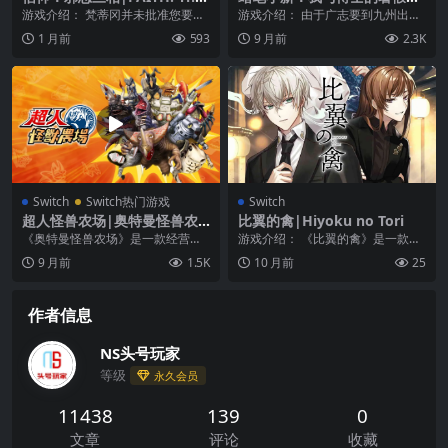
Unholy Trinity
尽的七日之旅|Shin-chan: M
游戏介绍： 梵蒂冈并未批准您要做
游戏介绍： 由于广志要到九州出
e and the Professor on Su
的事情——作为一名年轻的牧师，
差，野原一家将前往位于熊本阿素
1 月前
593
9 月前
2.3K
mmer Vacation中文
您需要与恶魔、疯狂...
的老朋友家住上一周。...
Switch
Switch热门游戏
Switch
超人怪兽农场|奥特曼怪兽农
比翼的禽|Hiyoku no Tori
场|Ultra Kaiju Monster Ran
《奥特曼怪兽农场》是一款经营类
游戏介绍： 《比翼的禽》是一款推
cher中文
模拟游戏，作为“怪兽队长”培养“搭
理冒险游戏。 FEATURES – ...
9 月前
1.5K
10 月前
25
档怪兽”。以成为...
作者信息
NS头号玩家
等级
永久会员
11438
139
0
文章
评论
收藏