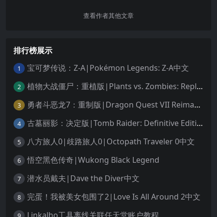
查看作者其他文章
排行榜展示
宝可梦传说：Z-A|Pokémon Legends: Z-A中文
1
植物大战僵尸：重植版|Plants vs. Zombies: Replanted中文
2
勇者斗恶龙7：重制版|Dragon Quest VII Reimagined中文
3
古墓丽影：决定版|Tomb Raider: Definitive Edition中文
4
八方旅人0|歧路旅人0|Octopath Traveler 0中文
5
悟空黑色传奇|Wukong Black Legend
6
潜水员戴夫|Dave the Diver中文
7
完蛋！我被美女包围了2|Love Is All Around 2中文
8
Linkalho工具离线关联任天堂账户教程
9