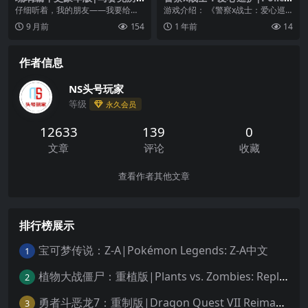
代纪豪华版|Mosaic Chronicl
x Warrior Love Patrina
仔细听着，我的朋友——我要给你
游戏介绍： 《警察x战士：爱心巡
es Deluxe中文
讲一个关于勇气、爱、运气的故
护》是一款围绕特摄少女组合“爱心
9 月前
154
1 年前
14
事，一个由美丽的彩绘玻...
巡护队（ラブパト...
作者信息
NS头号玩家
等级
永久会员
12633
139
0
文章
评论
收藏
查看作者其他文章
排行榜展示
宝可梦传说：Z-A|Pokémon Legends: Z-A中文
1
植物大战僵尸：重植版|Plants vs. Zombies: Replanted中文
2
勇者斗恶龙7：重制版|Dragon Quest VII Reimagined中文
3