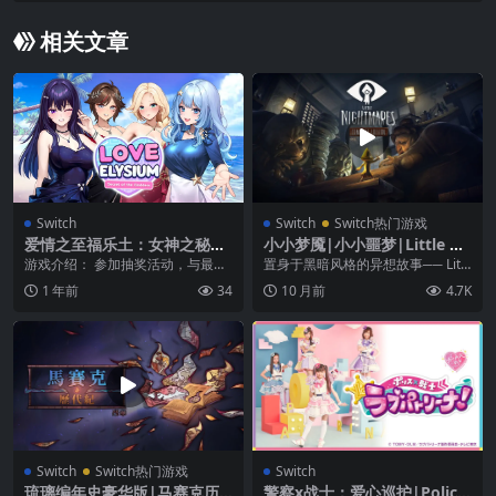
相关文章
Switch
Switch
Switch热门游戏
爱情之至福乐土：女神之秘
小小梦魇|小小噩梦|Little Ni
密|Love Elysium: Secret of
ghtmares中文
游戏介绍： 参加抽奖活动，与最好
置身于黑暗风格的异想故事── Littl
the Goddess中文
的朋友尤伊娜一起踏上人生中最美
e Nightmares 的世界中，面对...
1 年前
34
10 月前
4.7K
好的假期吧！在岛上...
Switch
Switch热门游戏
Switch
琉璃编年史豪华版|马赛克历
警察x战士：爱心巡护|Police