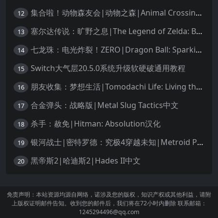
集合啦！动物森友会|动物之森|Animal Crossing: New Horizons中文
12
塞尔达传说：旷野之息|The Legend of Zelda: Breath of the Wild中文
13
七龙珠：电光炸裂！ZERO|Dragon Ball: Sparking! Zero中文
14
Switch大气层20.5.0系统升级软硬破通用教程
15
朋友收集：梦想生活|Tomodachi Life: Living the Dream中文
16
合金弹头：战略版|Metal Slug Tactics中文
17
杀手：赦免|Hitman: Absolution汉化
18
银河战士|密特罗德：究极4穿越未知|Metroid Prime 4: Beyond中文
19
黑帝斯2|哈迪斯2|Hades II中文
20
免责声明：本站资源均源自网络，诺涉及您的版权，知识产权或其他利益，请附
上版权证明邮件告知。收到您的邮件后，我们将在72小时内删除 联系邮箱：
1245294496@qq.com