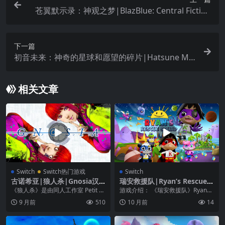
苍翼默示录：神观之梦|BlazBlue: Central Fiction
中文
下一篇
初音未来：神奇的星球和愿望的碎片|Hatsune Mik
u: The Planet of Wonder and Fragments of Wis
hes
相关文章
Switch
Switch热门游戏
Switch
古诺希亚|狼人杀|Gnosia汉
瑞安救援队|Ryan’s Rescue S
化
quad
《狼人杀》是由同人工作室 Petit D
游戏介绍： 《瑞安救援队》Ryan
epotto 所推出的一款狼人杀推理类
的朋友们被邪恶的黑暗泰坦、Robo
9 月前
510
10 月前
14
游...
Comb...