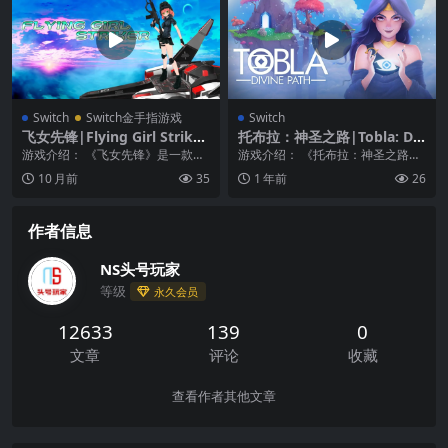
Switch
Switch金手指游戏
Switch
飞女先锋|Flying Girl Striker
托布拉：神圣之路|Tobla: Div
中文
ine Path中文
游戏介绍： 《飞女先锋》是一款射
游戏介绍： 《托布拉：神圣之路》
击类游戏。游戏画面充满了未来科
是一款将你带入神界的叙事解谜冒
10 月前
35
1 年前
26
技感，各种闻所未闻...
险游戏。作为一个凡...
作者信息
NS头号玩家
等级
永久会员
12633
139
0
文章
评论
收藏
查看作者其他文章