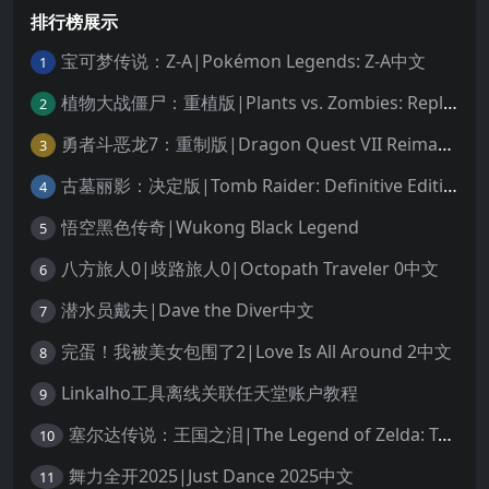
排行榜展示
宝可梦传说：Z-A|Pokémon Legends: Z-A中文
1
植物大战僵尸：重植版|Plants vs. Zombies: Replanted中文
2
勇者斗恶龙7：重制版|Dragon Quest VII Reimagined中文
3
古墓丽影：决定版|Tomb Raider: Definitive Edition中文
4
悟空黑色传奇|Wukong Black Legend
5
八方旅人0|歧路旅人0|Octopath Traveler 0中文
6
潜水员戴夫|Dave the Diver中文
7
完蛋！我被美女包围了2|Love Is All Around 2中文
8
Linkalho工具离线关联任天堂账户教程
9
塞尔达传说：王国之泪|The Legend of Zelda: Tears of the Kingdom中文
10
舞力全开2025|Just Dance 2025中文
11