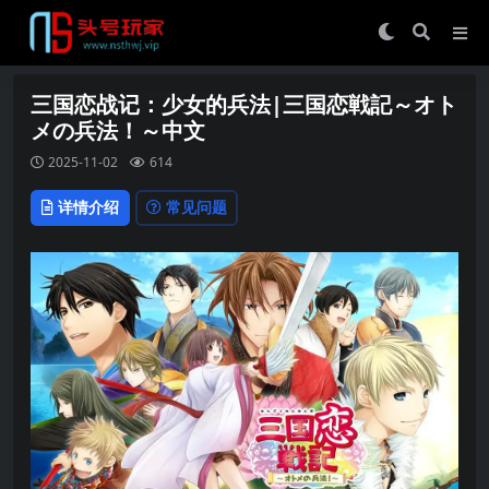
三国恋战记：少女的兵法|三国恋戦記～オト
メの兵法！～中文
2025-11-02
614
详情介绍
常见问题