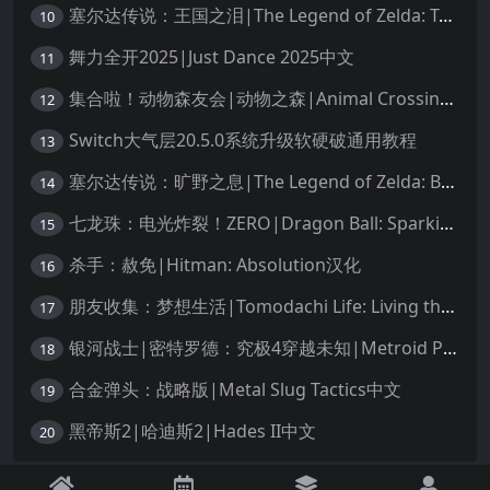
塞尔达传说：王国之泪|The Legend of Zelda: Tears of the Kingdom中文
10
舞力全开2025|Just Dance 2025中文
11
集合啦！动物森友会|动物之森|Animal Crossing: New Horizons中文
12
Switch大气层20.5.0系统升级软硬破通用教程
13
塞尔达传说：旷野之息|The Legend of Zelda: Breath of the Wild中文
14
七龙珠：电光炸裂！ZERO|Dragon Ball: Sparking! Zero中文
15
杀手：赦免|Hitman: Absolution汉化
16
朋友收集：梦想生活|Tomodachi Life: Living the Dream中文
17
银河战士|密特罗德：究极4穿越未知|Metroid Prime 4: Beyond中文
18
合金弹头：战略版|Metal Slug Tactics中文
19
黑帝斯2|哈迪斯2|Hades II中文
20