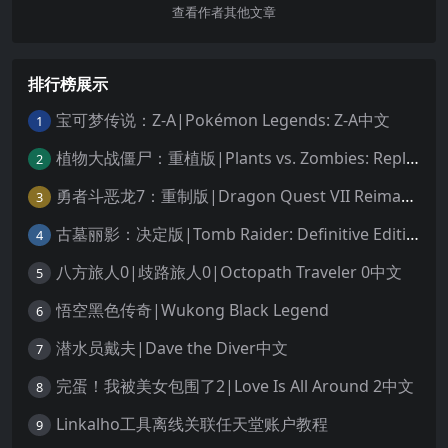
查看作者其他文章
排行榜展示
宝可梦传说：Z-A|Pokémon Legends: Z-A中文
1
植物大战僵尸：重植版|Plants vs. Zombies: Replanted中文
2
勇者斗恶龙7：重制版|Dragon Quest VII Reimagined中文
3
古墓丽影：决定版|Tomb Raider: Definitive Edition中文
4
八方旅人0|歧路旅人0|Octopath Traveler 0中文
5
悟空黑色传奇|Wukong Black Legend
6
潜水员戴夫|Dave the Diver中文
7
完蛋！我被美女包围了2|Love Is All Around 2中文
8
Linkalho工具离线关联任天堂账户教程
9