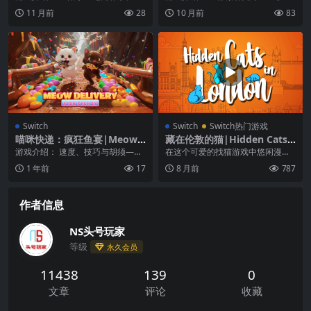
n中文
度可重玩的侦探游戏，您就是其中
版》是一款休闲复古风格的足球游
11 月前
28
10 月前
83
的一员。来自 80...
戏，是对上一版的重大...
Switch
Switch
Switch热门游戏
喵咪快递：疯狂鱼宴|Meow
藏在伦敦的猫|Hidden Cats i
Delivery: Fish Frenz
n London
游戏介绍： 速度、技巧与胡须——
在这个可爱的找猫游戏中悠闲漫步
你能掌握这场鱼跃狂潮吗？ 踏入奇
伦敦街头。 这是一款简短而愉快的
1 年前
17
8 月前
787
幻的 Meow ...
寻物游戏——找到所...
作者信息
NS头号玩家
等级
永久会员
11438
139
0
文章
评论
收藏