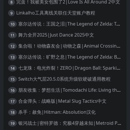
完蛋！我被美女包围了2|Love Is All Around 2中文
8
Linkalho工具离线关联任天堂账户教程
9
塞尔达传说：王国之泪|The Legend of Zelda: Tears of the Kingdom中文
10
舞力全开2025|Just Dance 2025中文
11
集合啦！动物森友会|动物之森|Animal Crossing: New Horizons中文
12
塞尔达传说：旷野之息|The Legend of Zelda: Breath of the Wild中文
13
七龙珠：电光炸裂！ZERO|Dragon Ball: Sparking! Zero中文
14
Switch大气层20.5.0系统升级软硬破通用教程
15
朋友收集：梦想生活|Tomodachi Life: Living the Dream中文
16
合金弹头：战略版|Metal Slug Tactics中文
17
杀手：赦免|Hitman: Absolution汉化
18
银河战士|密特罗德：究极4穿越未知|Metroid Prime 4: Beyond中文
19