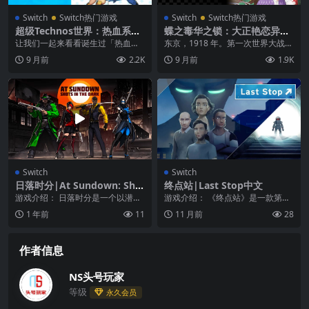
Switch
Switch热门游戏
Switch
Switch热门游戏
超级Technos世界：热血系列
蝶之毒华之锁：大正艳恋异
与街机经典收藏版|Super Tec
闻|Butterfly’s Poison: Bloo
让我们一起来看看诞生过「热血系
东京，1918 年。第一次世界大战即
hnos World: River City & A
d Chains
列」和「双截龙」等历代名着的「T
将结束。贵族家庭出身的野宫百合
9 月前
2.2K
9 月前
1.9K
rcade Classics中文
echnōs Ja...
子突遭一系列不...
Switch
Switch
日落时分|At Sundown: Sho
终点站|Last Stop中文
ts In The Dark中文
游戏介绍： 日落时分是一个以潜行
游戏介绍： 《终点站》是一款第三
为主、自上而下的多人射击游戏，
人称单人冒险游戏，故事背景是现
1 年前
11
11 月前
28
允许不超过 4 名...
在的伦敦。你将在游...
作者信息
NS头号玩家
等级
永久会员