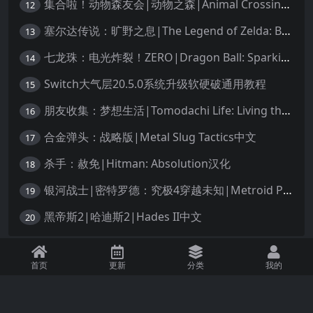
集合啦！动物森友会|动物之森|Animal Crossing: New Horizons中文
12
塞尔达传说：旷野之息|The Legend of Zelda: Breath of the Wild中文
13
七龙珠：电光炸裂！ZERO|Dragon Ball: Sparking! Zero中文
14
Switch大气层20.5.0系统升级软硬破通用教程
15
朋友收集：梦想生活|Tomodachi Life: Living the Dream中文
16
合金弹头：战略版|Metal Slug Tactics中文
17
杀手：赦免|Hitman: Absolution汉化
18
银河战士|密特罗德：究极4穿越未知|Metroid Prime 4: Beyond中文
19
黑帝斯2|哈迪斯2|Hades II中文
20
免责声明：本站资源均源自网络，诺涉及您的版权，知识产权或其他利益，请附
首页
更新
分类
我的
上版权证明邮件告知。收到您的邮件后，我们将在72小时内删除 联系邮箱：
1245294496@qq.com