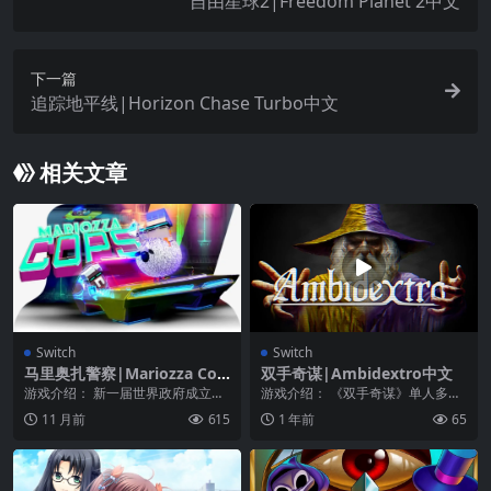
自由星球2|Freedom Planet 2中文
下一篇
追踪地平线|Horizon Chase Turbo中文
相关文章
Switch
Switch
马里奥扎警察|Mariozza Cop
双手奇谋|Ambidextro中文
s
游戏介绍： 新一届世界政府成立一
游戏介绍： 《双手奇谋》单人多人
年后，2点29分，马里奥萨667号机
游戏。学习同时控制两个字符，每
11 月前
615
1 年前
65
组收到一份报...
只手一个。同时营救...