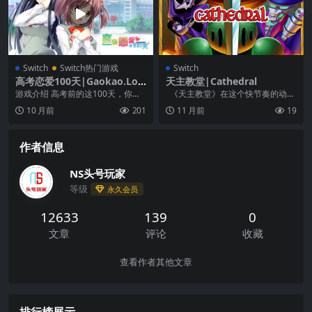
Switch
Switch热门游戏
Switch
高考恋爱100天|Gaokao.Lov
天主教堂|Cathedral
e.100Days中文
游戏介绍 高考前的这100天，你会
《天主教堂》在这个快节奏的动作
怎样度过？ 学业和爱情该怎样去平
冒险游戏中，穿越广阔的世界，揭
10 月前
201
11 月前
19
衡？ 巨大的压...
开你过...
作者信息
NS头号玩家
等级
永久会员
12633
139
0
文章
评论
收藏
查看作者其他文章
排行榜展示