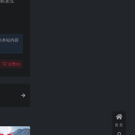
年前发生
布本站内容
点赞(
0
)
首页