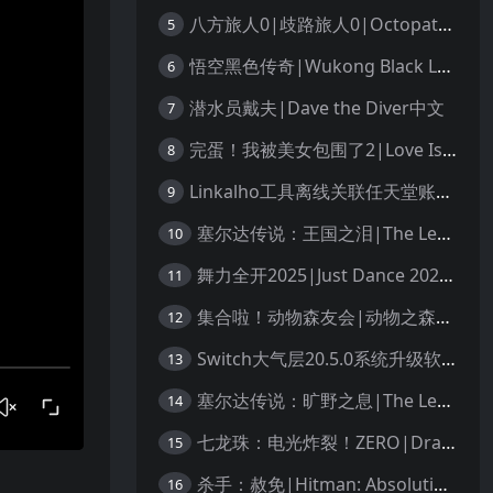
八方旅人0|歧路旅人0|Octopath Traveler 0中文
5
悟空黑色传奇|Wukong Black Legend
6
潜水员戴夫|Dave the Diver中文
7
完蛋！我被美女包围了2|Love Is All Around 2中文
8
Linkalho工具离线关联任天堂账户教程
9
塞尔达传说：王国之泪|The Legend of Zelda: Tears of the Kingdom中文
10
舞力全开2025|Just Dance 2025中文
11
集合啦！动物森友会|动物之森|Animal Crossing: New Horizons中文
12
Switch大气层20.5.0系统升级软硬破通用教程
13
塞尔达传说：旷野之息|The Legend of Zelda: Breath of the Wild中文
14
七龙珠：电光炸裂！ZERO|Dragon Ball: Sparking! Zero中文
15
杀手：赦免|Hitman: Absolution汉化
16