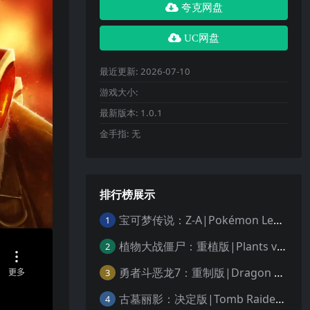
夸克网盘
UC网盘
最近更新:
2026-07-10
游戏大小:
最新版本:
1.0.1
金手指:
无
排行榜展示
宝可梦传说：Z-A|Pokémon Legends: Z-A中文
1
植物大战僵尸：重植版|Plants vs. Zombies: Replanted中文
2
勇者斗恶龙7：重制版|Dragon Quest VII Reimagined中文
3
古墓丽影：决定版|Tomb Raider: Definitive Edition中文
4