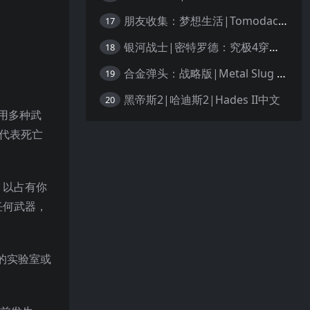
朋友收集：梦想生活|Tomodachi Life: Living the Dream中文
17
银河战士|密特罗德：究极4穿越未知|Metroid Prime 4: Beyond中文
18
合金弹头：战略版|Metal Slug Tactics中文
19
黑帝斯2|哈迪斯2|Hades II中文
20
使用多种武
不代表死亡
，以占有你
任何武器，
的实验室或